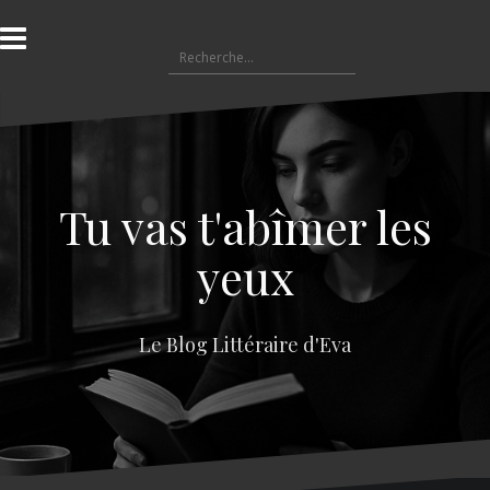
A
l
R
l
e
e
c
r
h
a
e
u
r
c
c
o
Tu vas t'abîmer les
h
n
e
t
yeux
r
e
n
:
u
Le Blog Littéraire d'Eva