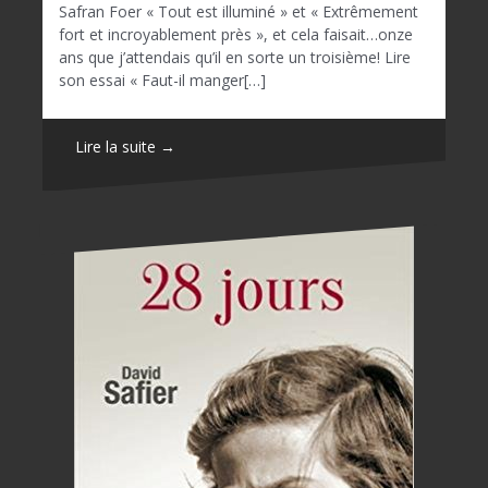
Safran Foer « Tout est illuminé » et « Extrêmement
fort et incroyablement près », et cela faisait…onze
ans que j’attendais qu’il en sorte un troisième! Lire
son essai « Faut-il manger[…]
Lire la suite →