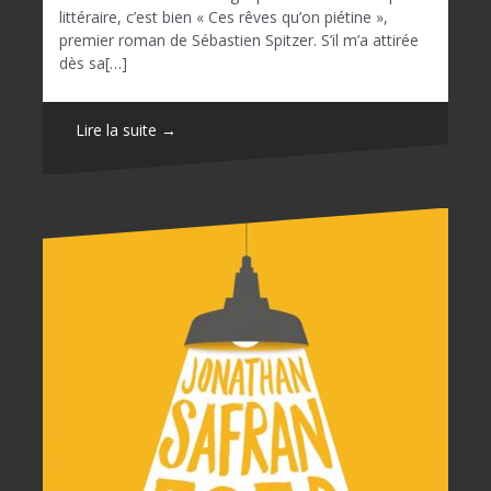
littéraire, c’est bien « Ces rêves qu’on piétine »,
premier roman de Sébastien Spitzer. S’il m’a attirée
dès sa[…]
Lire la suite →