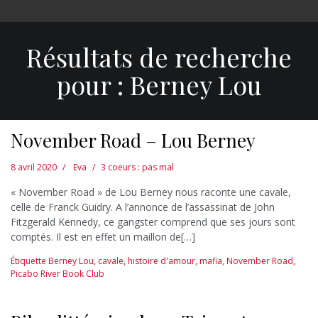
Résultats de recherche
pour :
Berney Lou
November Road – Lou Berney
8 avril 2020
Eva
3 coeurs : pas mal
« November Road » de Lou Berney nous raconte une cavale,
celle de Franck Guidry. A l’annonce de l’assassinat de John
Fitzgerald Kennedy, ce gangster comprend que ses jours sont
comptés. Il est en effet un maillon de[…]
Étiquette
Berney Lou
,
cavale
,
histoire d'amour
,
mafia
,
November Road
,
Picabo River Book Club