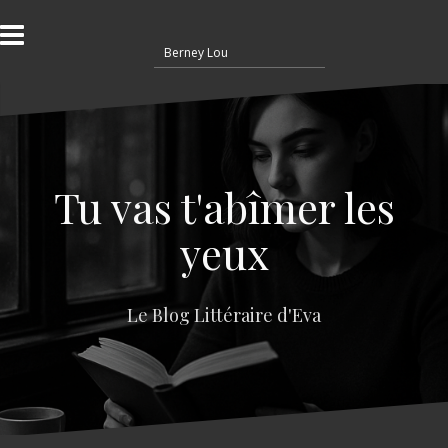
A
l
R
l
e
e
c
r
h
a
e
u
r
c
c
o
Tu vas t'abîmer les
h
n
e
t
yeux
r
e
n
:
u
Le Blog Littéraire d'Eva