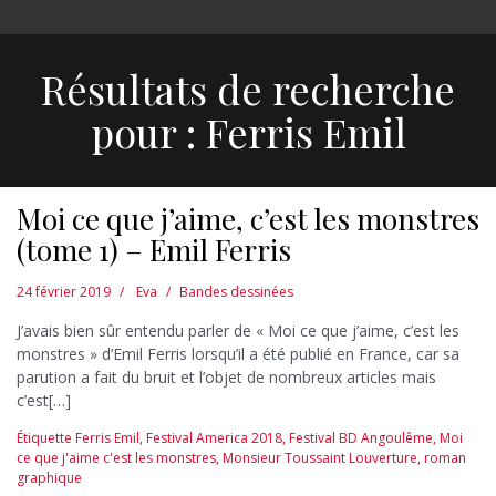
Résultats de recherche
pour :
Ferris Emil
Moi ce que j’aime, c’est les monstres
(tome 1) – Emil Ferris
24 février 2019
Eva
Bandes dessinées
J’avais bien sûr entendu parler de « Moi ce que j’aime, c’est les
monstres » d’Emil Ferris lorsqu’il a été publié en France, car sa
parution a fait du bruit et l’objet de nombreux articles mais
c’est[…]
Étiquette
Ferris Emil
,
Festival America 2018
,
Festival BD Angoulême
,
Moi
ce que j'aime c'est les monstres
,
Monsieur Toussaint Louverture
,
roman
graphique