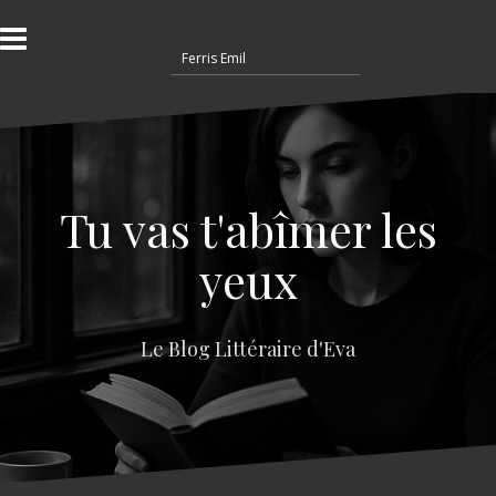
A
l
R
l
e
e
c
r
h
a
e
u
r
c
c
o
Tu vas t'abîmer les
h
n
e
t
yeux
r
e
n
:
u
Le Blog Littéraire d'Eva