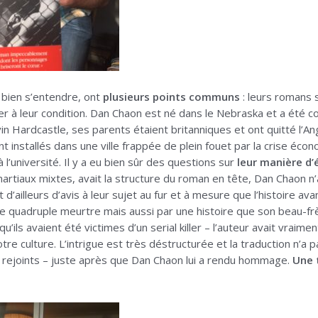
s bien s’entendre, ont
plusieurs points communs
: leurs romans 
à leur condition. Dan Chaon est né dans le Nebraska et a été con
Kevin Hardcastle, ses parents étaient britanniques et ont quitté l’A
 installés dans une ville frappée de plein fouet par la crise écono
 l’université. Il y a eu bien sûr des questions sur
leur manière d’
tiaux mixtes, avait la structure du roman en tête, Dan Chaon n’av
d’ailleurs d’avis à leur sujet au fur et à mesure que l’histoire av
ur le quadruple meurtre mais aussi par une histoire que son beau-f
’ils avaient été victimes d’un serial killer – l’auteur avait vraime
e culture. L’intrigue est très déstructurée et la traduction n’a pa
rs rejoints – juste après que Dan Chaon lui a rendu hommage.
Une 