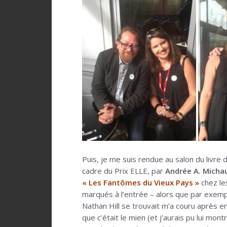
Puis, je me suis rendue au salon du livre 
cadre du Prix ELLE, par
Andrée A. Micha
« Les Fantômes du Vieux Pays »
chez l
marqués à l’entrée – alors que par exemp
Nathan Hill se trouvait m’a couru après en
que c’était le mien (et j’aurais pu lui mon