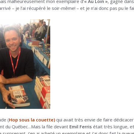
mais malheureusement mon exemplaire d’
« Au Loin »
, gagné dans
rrivé – je l’ai récupéré le soir-même! – et je n’ai donc pas pu le 
ude (
Hop sous la couette)
qui avait très envie de faire dédicac
t du Québec…Mais la file devant
Emil Ferris
était très longue, et
urprenant, j’en ai acheté un exemplaire et j’ai donc fait la qu