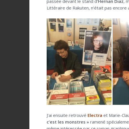
passée devant le stand d’
Hernan Diaz
, 
Littéraire de Rakuten, n’était pas encore a
J’ai ensuite retrouvé
Electra
et Marie-Cla
c’est les monstres »
ramené spécialemen
même intéressée par ce roman graphique s