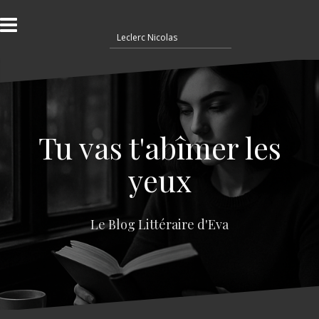
A
l
R
l
e
e
c
r
h
a
e
u
r
c
c
o
Tu vas t'abîmer les
h
n
e
t
yeux
r
e
n
:
u
Le Blog Littéraire d'Eva