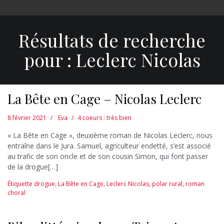
Résultats de recherche
pour :
Leclerc Nicolas
La Bête en Cage – Nicolas Leclerc
8 février 2021
Eva
4 coeurs : très bien
« La Bête en Cage », deuxième roman de Nicolas Leclerc, nous
entraîne dans le Jura. Samuel, agriculteur endetté, s’est associé
au trafic de son oncle et de son cousin Simon, qui font passer
de la drogue[…]
Étiquette
drogue
,
La Bête en Cage
,
Leclerc Nicolas
,
polar rural
,
roman
choral