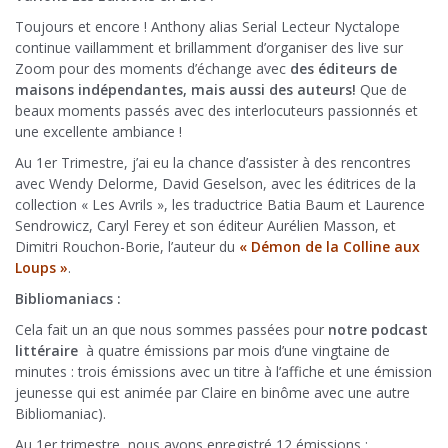
Toujours et encore ! Anthony alias Serial Lecteur Nyctalope
continue vaillamment et brillamment d’organiser des live sur
Zoom pour des moments d’échange avec
des éditeurs de
maisons indépendantes, mais aussi des auteurs!
Que de
beaux moments passés avec des interlocuteurs passionnés et
une excellente ambiance !
Au 1er Trimestre, j’ai eu la chance d’assister à des rencontres
avec Wendy Delorme, David Geselson, avec les éditrices de la
collection « Les Avrils », les traductrice Batia Baum et Laurence
Sendrowicz, Caryl Ferey et son éditeur Aurélien Masson, et
Dimitri Rouchon-Borie, l’auteur du
« Démon de la Colline aux
Loups »
.
Bibliomaniacs :
Cela fait un an que nous sommes passées pour
notre podcast
littéraire
à quatre émissions par mois d’une vingtaine de
minutes : trois émissions avec un titre à l’affiche et une émission
jeunesse qui est animée par Claire en binôme avec une autre
Bibliomaniac).
Au 1er trimestre, nous avons enregistré 12 émissions :