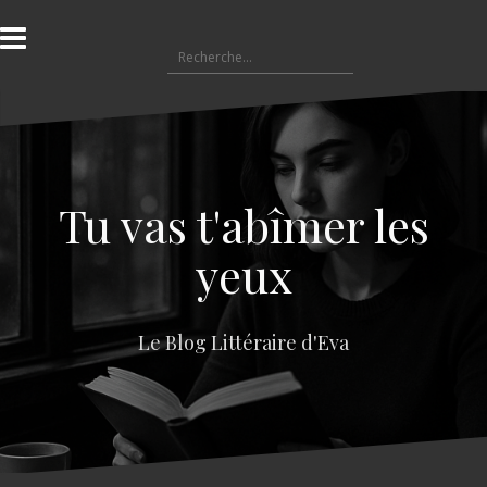
A
l
R
l
e
e
c
r
h
a
e
u
r
c
c
o
Tu vas t'abîmer les
h
n
e
t
yeux
r
e
n
:
u
Le Blog Littéraire d'Eva