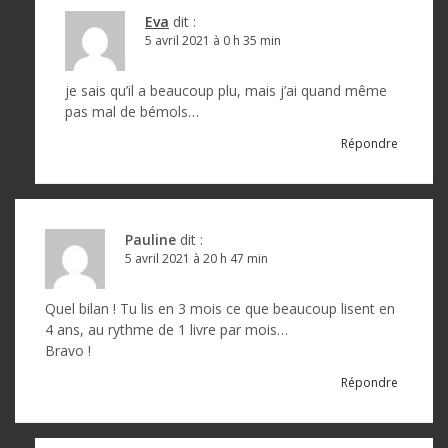
a
Eva
dit :
r
5 avril 2021 à 0 h 35 min
t
je sais qu’il a beaucoup plu, mais j’ai quand même
i
pas mal de bémols…
c
Répondre
l
e
Pauline
dit :
5 avril 2021 à 20 h 47 min
Quel bilan ! Tu lis en 3 mois ce que beaucoup lisent en
4 ans, au rythme de 1 livre par mois…
Bravo !
Répondre