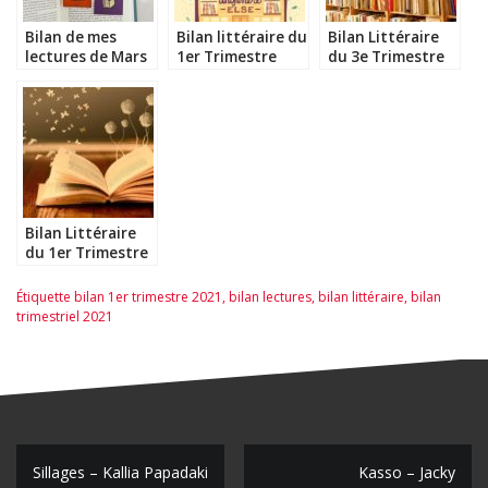
Bilan de mes
Bilan littéraire du
Bilan Littéraire
lectures de Mars
1er Trimestre
du 3e Trimestre
2017
2018
2019
Bilan Littéraire
du 1er Trimestre
2020
Étiquette
bilan 1er trimestre 2021
,
bilan lectures
,
bilan littéraire
,
bilan
trimestriel 2021
N
Sillages – Kallia Papadaki
Kasso – Jacky