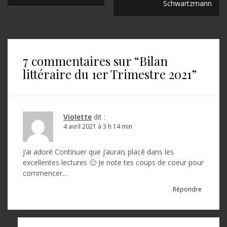
Schwartzmann
a
v
i
7 commentaires sur “
Bilan
g
littéraire du 1er Trimestre 2021
”
a
t
i
Violette
dit :
o
4 avril 2021 à 3 h 14 min
n
j’ai adoré Continuer que j’aurais placé dans les
d
excellentes lectures 🙂 Je note tes coups de coeur pour
commencer…
e
Répondre
l
’