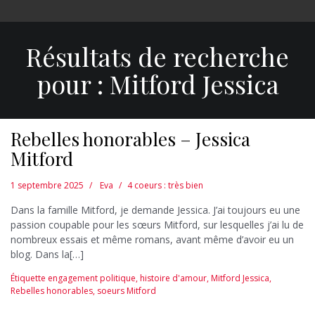
Résultats de recherche
pour :
Mitford Jessica
Rebelles honorables – Jessica
Mitford
1 septembre 2025
Eva
4 coeurs : très bien
Dans la famille Mitford, je demande Jessica. J’ai toujours eu une
passion coupable pour les sœurs Mitford, sur lesquelles j’ai lu de
nombreux essais et même romans, avant même d’avoir eu un
blog. Dans la[…]
Étiquette
engagement politique
,
histoire d'amour
,
Mitford Jessica
,
Rebelles honorables
,
soeurs Mitford