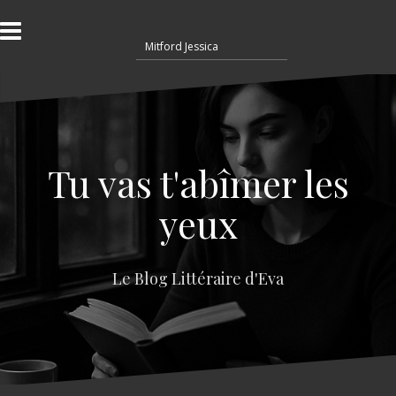
A
l
R
l
e
e
c
r
h
a
e
u
r
c
c
o
Tu vas t'abîmer les
h
n
e
t
yeux
r
e
n
:
u
Le Blog Littéraire d'Eva