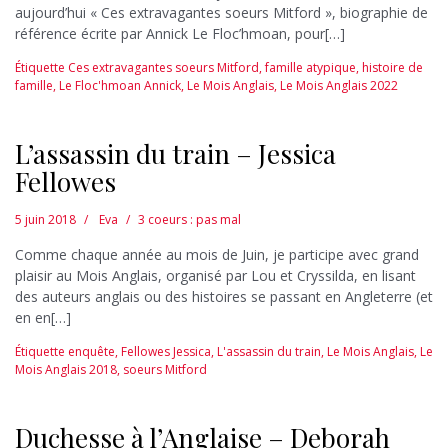
aujourd’hui « Ces extravagantes soeurs Mitford », biographie de
référence écrite par Annick Le Floc’hmoan, pour[…]
Étiquette
Ces extravagantes soeurs Mitford
,
famille atypique
,
histoire de
famille
,
Le Floc'hmoan Annick
,
Le Mois Anglais
,
Le Mois Anglais 2022
L’assassin du train – Jessica
Fellowes
5 juin 2018
Eva
3 coeurs : pas mal
Comme chaque année au mois de Juin, je participe avec grand
plaisir au Mois Anglais, organisé par Lou et Cryssilda, en lisant
des auteurs anglais ou des histoires se passant en Angleterre (et
en en[…]
Étiquette
enquête
,
Fellowes Jessica
,
L'assassin du train
,
Le Mois Anglais
,
Le
Mois Anglais 2018
,
soeurs Mitford
Duchesse à l’Anglaise – Deborah