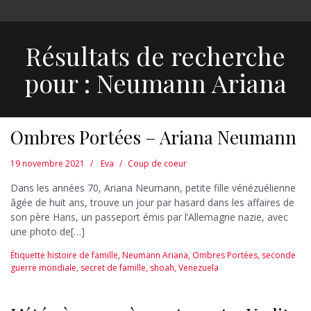
Résultats de recherche
pour :
Neumann Ariana
Ombres Portées – Ariana Neumann
19 novembre 2021
Eva
Coup de coeur
Dans les années 70, Ariana Neumann, petite fille vénézuélienne
âgée de huit ans, trouve un jour par hasard dans les affaires de
son père Hans, un passeport émis par l’Allemagne nazie, avec
une photo de[…]
Étiquette
histoire de famille
,
Neumann Ariana
,
Ombres Portées
,
seconde
guerre mondiale
,
secret de famille
,
shoah
,
Venezuela