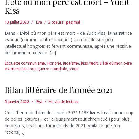
L’été où mon père est mort – Yudit
Kiss
13 juillet 2023
Eva
3 coeurs : pas mal
Dans « L’été où mon père est mort » de Yudit Kiss, la narratrice
évoque (comme le titre l’indique !), la mort de son père,
intellectuel hongrois et fervent communiste, après une récidive
de tumeur au cerveau.[…]
Étiquette
communisme
,
Hongrie
,
judaïsme
,
Kiss Yudit
,
L'été où mon père
est mort
,
seconde guerre mondiale
,
shoah
Bilan littéraire de l’année 2021
5 janvier 2022
Eva
Ma vie de lectrice
C’est l’heure du bilan de l’année 2021 ! 188 livres lus et beaucoup
de belles lectures ! et j’ai quasiment tout chroniqué ! pour plus
de détails, les bilans trimestriels de 2021. Voilà ce que j’en
retiens[…]