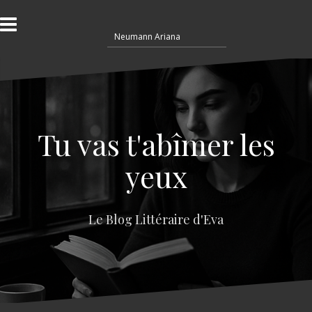
A
l
R
l
e
e
c
r
h
a
e
u
r
c
c
o
Tu vas t'abîmer les
h
n
e
t
yeux
r
e
n
:
u
Le Blog Littéraire d'Eva