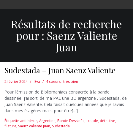
Résultats de recherche
pour :
Saenz Valiente
Juan
Sudestada – Juan Saenz Valiente
2 février 2024
Eva
4 coeurs : très bien
Pour l’émission de Bibliomaniacs consacrée à la bande
dessinée, j’ai sorti de ma PAL une BD argentine , Sudestada, de
Juan Saenz Valiente. Cela faisait quelques années que je l’avais
dans mes étagères mais, pour être[…]
Étiquette
anti-héros
,
Argentine
,
Bande Dessinée
,
couple
,
détective
,
filature
,
Saenz Valiente Juan
,
Sudestada