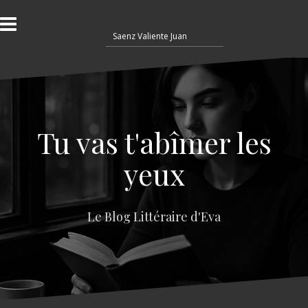
A
l
R
l
e
e
c
r
h
a
e
u
r
c
c
o
Tu vas t'abîmer les
h
n
e
t
yeux
r
e
n
:
u
Le Blog Littéraire d'Eva