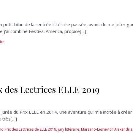
tit bilan de la rentrée littéraire passée, avant de me jeter goul
 j’ai combiné Festival America, propice[…]
ire
 des Lectrices ELLE 2019
urée du Prix ELLE en 2014, une aventure qui m’a incitée à créer 
e très[…]
d Prix des Lectrices de ELLE 2019
,
jury littéraire
,
Marzano-Lesnevich Alexandria