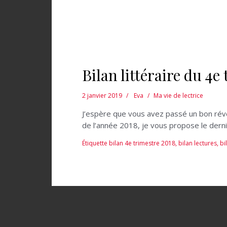
Bilan littéraire du 4e
2 janvier 2019
Eva
Ma vie de lectrice
J’espère que vous avez passé un bon réve
de l’année 2018, je vous propose le derni
Étiquette
bilan 4e trimestre 2018
,
bilan lectures
,
bi