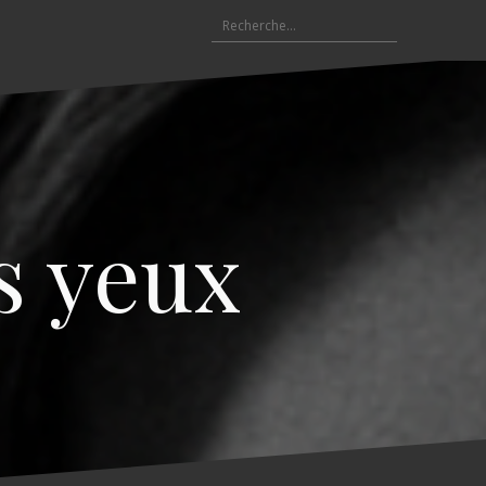
R
e
c
h
e
r
c
h
e
s yeux
r
: