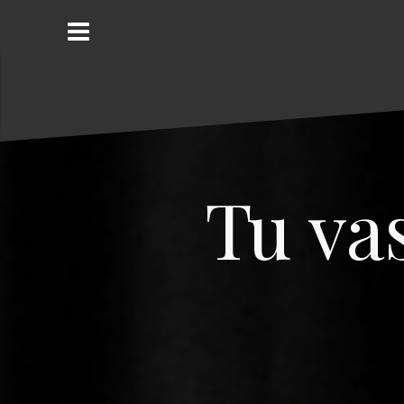
A
l
l
e
r
a
u
c
o
Tu va
n
t
e
n
u