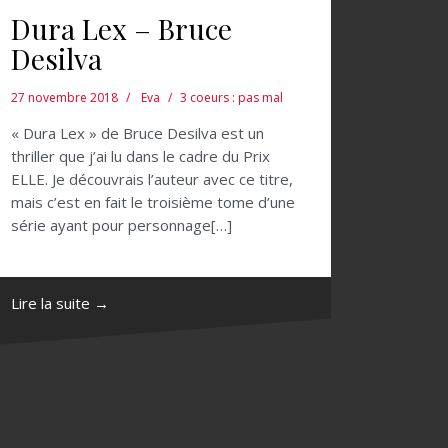
Dura Lex – Bruce
Desilva
27 novembre 2018
Eva
3 coeurs : pas mal
« Dura Lex » de Bruce Desilva est un
thriller que j’ai lu dans le cadre du Prix
ELLE. Je découvrais l’auteur avec ce titre,
mais c’est en fait le troisième tome d’une
série ayant pour personnage[…]
Lire la suite →