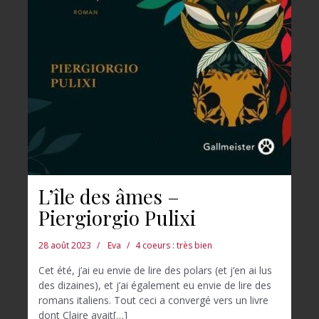
L’île des âmes –
Piergiorgio Pulixi
28 août 2023
Eva
4 coeurs : très bien
Cet été, j’ai eu envie de lire des polars (et j’en ai lus
des dizaines), et j’ai également eu envie de lire des
romans italiens. Tout ceci a convergé vers un livre
dont Claire avait[…]