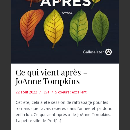
Ce qui vient après –
JoAnne Tompkins
22 août 2022
Eva
5 coeurs : excellent
Cet été, cela a été session de rattrapage pour les
romans que j’avais repérés dans l’année et j’ai donc
enfin lu « Ce qui vient après » de JoAnne Tompkins.
La petite ville de Port[…]