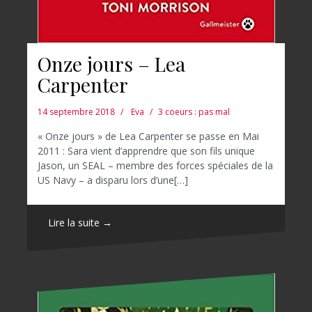
Onze jours – Lea
Carpenter
14 septembre 2018
Eva
3 coeurs : pas mal
« Onze jours » de Lea Carpenter se passe en Mai
2011 : Sara vient d’apprendre que son fils unique
Jason, un SEAL – membre des forces spéciales de la
US Navy – a disparu lors d’une[…]
Lire la suite →