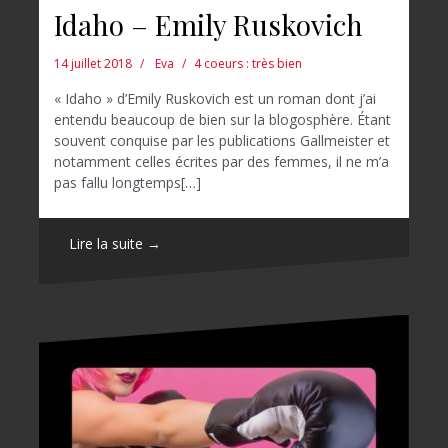
Idaho – Emily Ruskovich
14 juillet 2018
Eva
4 coeurs : très bien
« Idaho » d’Emily Ruskovich est un roman dont j’ai
entendu beaucoup de bien sur la blogosphère. Étant
souvent conquise par les publications Gallmeister et
notamment celles écrites par des femmes, il ne m’a
pas fallu longtemps[…]
Lire la suite →