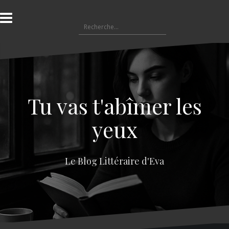
A
l
R
l
e
e
c
r
h
a
e
u
r
c
c
o
Tu vas t'abîmer les
h
n
e
t
yeux
r
e
n
:
u
Le Blog Littéraire d'Eva