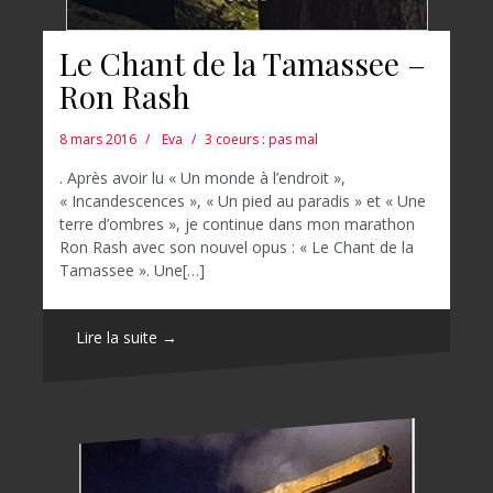
Le Chant de la Tamassee –
Ron Rash
8 mars 2016
Eva
3 coeurs : pas mal
. Après avoir lu « Un monde à l’endroit »,
« Incandescences », « Un pied au paradis » et « Une
terre d’ombres », je continue dans mon marathon
Ron Rash avec son nouvel opus : « Le Chant de la
Tamassee ». Une[…]
Lire la suite →