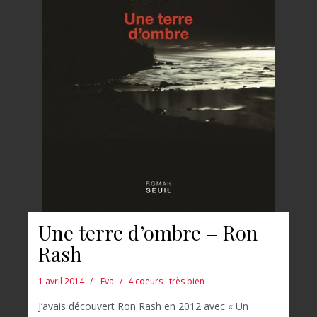
Une terre d’ombre – Ron
Rash
1 avril 2014
Eva
4 coeurs : très bien
J’avais découvert Ron Rash en 2012 avec « Un