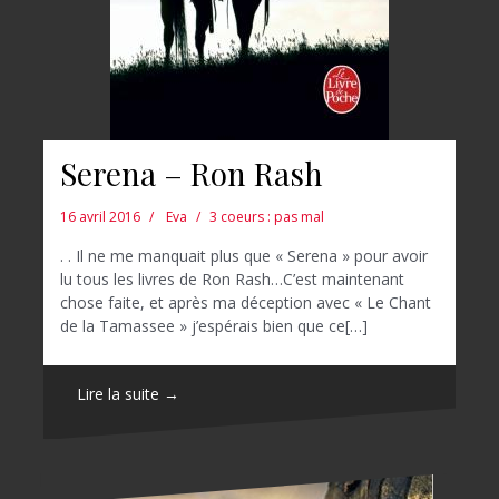
Serena – Ron Rash
16 avril 2016
Eva
3 coeurs : pas mal
. . Il ne me manquait plus que « Serena » pour avoir
lu tous les livres de Ron Rash…C’est maintenant
chose faite, et après ma déception avec « Le Chant
de la Tamassee » j’espérais bien que ce[…]
Lire la suite →