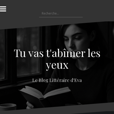
A
l
R
l
e
e
c
r
h
a
e
u
r
c
c
o
Tu vas t'abîmer les
h
n
e
t
yeux
r
e
n
:
u
Le Blog Littéraire d'Eva