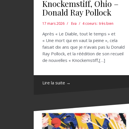
Knockemstiff, Ohio –
Donald Ray Pollock
17 mars 2026
Eva
4 coeurs : très bien
Après « Le Diable, tout le temps » et
« Une mort qui en vaut la peine », cela
faisait dix ans que je n’avais pas lu Donald
Ray Pollock, et la réédition de son recueil
de nouvelles « Knockemstiff,[…]
Lire la suite →