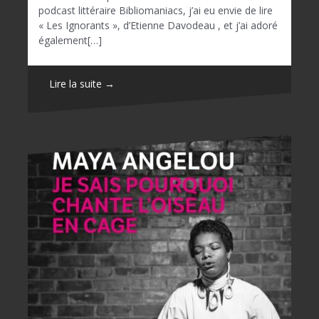
podcast littéraire Bibliomaniacs, j’ai eu envie de lire
« Les Ignorants », d’Etienne Davodeau , et j’ai adoré
également[…]
Lire la suite →