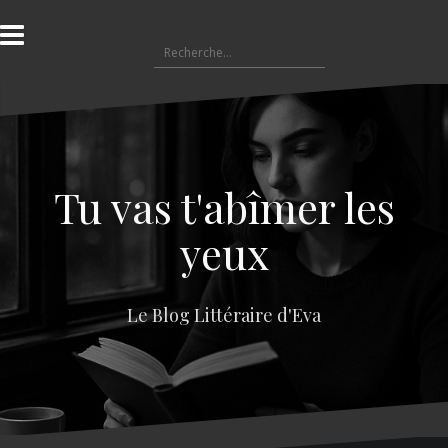
A
l
R
l
e
e
c
r
h
a
e
u
r
c
c
o
Tu vas t'abîmer les
h
n
e
t
yeux
r
e
n
:
u
Le Blog Littéraire d'Eva