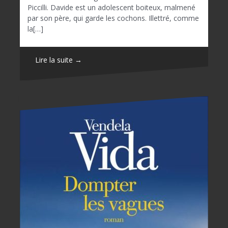
Piccilli. Davide est un adolescent boiteux, malmené
par son père, qui garde les cochons. Illettré, comme
la[…]
Lire la suite →