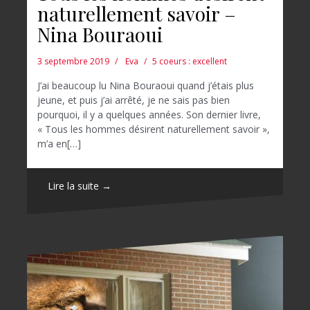
naturellement savoir –
Nina Bouraoui
3 septembre 2019
Eva
5 coeurs : excellent
J’ai beaucoup lu Nina Bouraoui quand j’étais plus
jeune, et puis j’ai arrêté, je ne sais pas bien
pourquoi, il y a quelques années. Son dernier livre,
« Tous les hommes désirent naturellement savoir »,
m’a en[…]
Lire la suite →