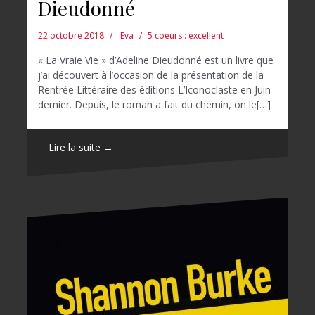
Dieudonné
22 octobre 2018
Eva
5 coeurs : excellent
« La Vraie Vie » d’Adeline Dieudonné est un livre que
j’ai découvert à l’occasion de la présentation de la
Rentrée Littéraire des éditions L’Iconoclaste en Juin
dernier. Depuis, le roman a fait du chemin, on le[…]
Lire la suite →