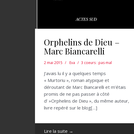
Orphelins de Dieu –
Marc Biancarelli
2 mai 2015
Eva
3 coeurs : pas mal
J’avais lu il y a quelques temps
« Murtoriu », roman atypique et
déroutant de Marc Biancarelli et m’étais
promis de ne pas passer à côté
d’ »Orphelins de Dieu », du même auteur,
livre repéré sur le blog[…]
Lire la suite →