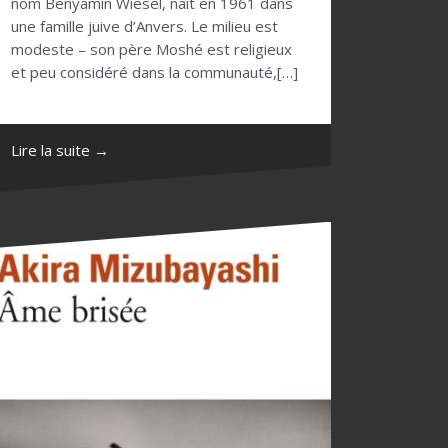
nom Benyamin Wiesel, naît en 1961 dans
une famille juive d’Anvers. Le milieu est
modeste – son père Moshé est religieux
et peu considéré dans la communauté,[…]
Lire la suite →