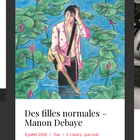
Des filles normales –
Manon Debaye
9 juillet 2026
Eva
3 coeurs : pas mal