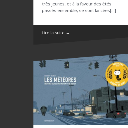
très jeunes, et à la faveur des étés
passés ensemble, se sont lancées[…]
Lire la suite →