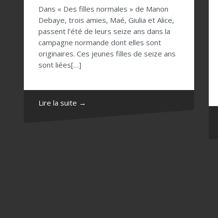
Dans « Des filles normales » de Manon
Debaye, trois amies, Maé, Giulia et Alice,
passent l’été de leurs seize ans dans la
campagne normande dont elles sont
originaires. Ces jeunes filles de seize ans
sont liées[…]
Lire la suite →