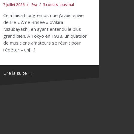
7 juillet 2026
Eva
3 coeurs : pas mal
Cela faisait longtemps que j’avais envie
de lire « Âme Brisée » d’Akira
Mizubayashi, en ayant entendu le plus
grand bien. A Tokyo en 1938, un quatuor
de musiciens amateurs se réunit pour
répéter – un[…]
Lire la suite →