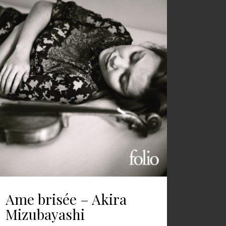
Ame brisée – Akira
Mizubayashi