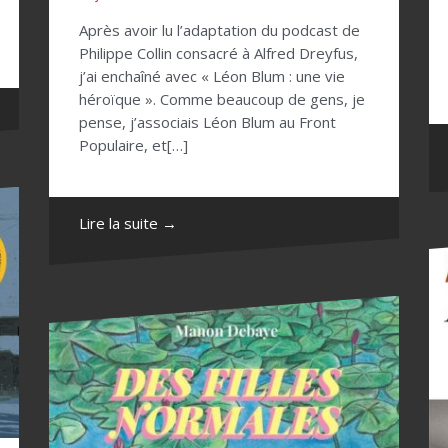
Après avoir lu l’adaptation du podcast de
Philippe Collin consacré à Alfred Dreyfus,
j’ai enchaîné avec « Léon Blum : une vie
héroïque ». Comme beaucoup de gens, je
pense, j’associais Léon Blum au Front
Populaire, et[…]
Lire la suite →