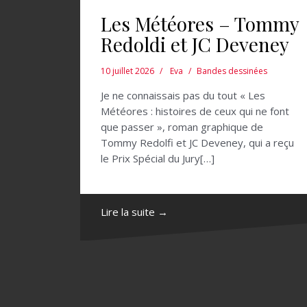
Les Météores – Tommy
Redoldi et JC Deveney
10 juillet 2026
Eva
Bandes dessinées
Je ne connaissais pas du tout « Les
Météores : histoires de ceux qui ne font
que passer », roman graphique de
Tommy Redolfi et JC Deveney, qui a reçu
le Prix Spécial du Jury[…]
Lire la suite →