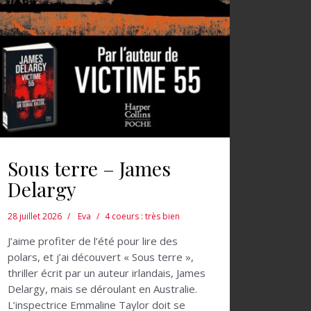
Sous terre – James
Delargy
28 juillet 2026
Eva
4 coeurs : très bien
J’aime profiter de l’été pour lire des
polars, et j’ai découvert « Sous terre »,
thriller écrit par un auteur irlandais, James
Delargy, mais se déroulant en Australie.
L’inspectrice Emmaline Taylor doit se