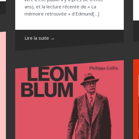
ans), et la lecture récente de « La
mémoire retrouvée » d’Edmund[…]
Lire la suite →