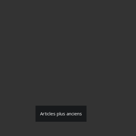
N
Articles plus anciens
a