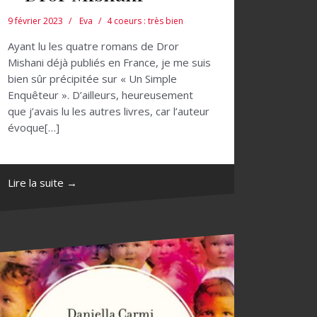
9 février 2023
Eva
4 coeurs : très bien
Ayant lu les quatre romans de Dror
Mishani déjà publiés en France, je me suis
bien sûr précipitée sur « Un Simple
Enquêteur ». D’ailleurs, heureusement
que j’avais lu les autres livres, car l’auteur
évoque[…]
Lire la suite →