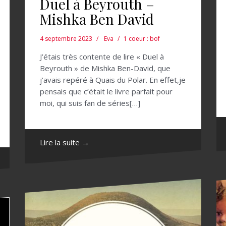
Duel à Beyrouth –
Mishka Ben David
4 septembre 2023
Eva
1 coeur : bof
J’étais très contente de lire « Duel à
Beyrouth » de Mishka Ben-David, que
j’avais repéré à Quais du Polar. En effet,je
pensais que c’était le livre parfait pour
moi, qui suis fan de séries[…]
Lire la suite →