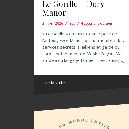
Le Gorille – Dory
Manor
21 avril 2026
Eva
4 coeurs : très bien
« Le Gorille » du titre, c’est le père de
l’auteur, Ezer Manor, qui fut membre des
services secrets israéliens et garde du
corps, notamment de Moshe Dayan. Mais
au-delà du langage familier, c’est aussi[…]
Lire la suite →