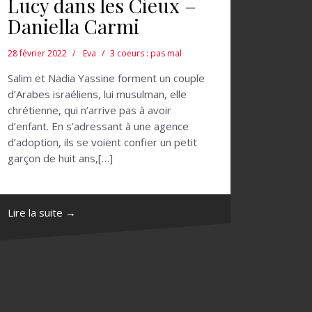
Lucy dans les Cieux –
Daniella Carmi
28 février 2022
Eva
3 coeurs : pas mal
Salim et Nadia Yassine forment un couple
d’Arabes israéliens, lui musulman, elle
chrétienne, qui n’arrive pas à avoir
d’enfant. En s’adressant à une agence
d’adoption, ils se voient confier un petit
garçon de huit ans,[…]
Lire la suite →