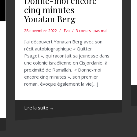
Donne-moi encore
cinq minutes –
Yonatan Berg
28 novembre 2022
Eva
3 coeurs : pas mal
J’ai découvert Yonatan Berg avec son
récit autobiographique « Quitter
Psagot », qui racontait sa jeunesse dans
une colonie israélienne en Cisjordanie, à
proximité de Ramallah. « Donne-moi
encore cinq minutes », son premier
roman, évoque également la vie[…]
Lire la suite →