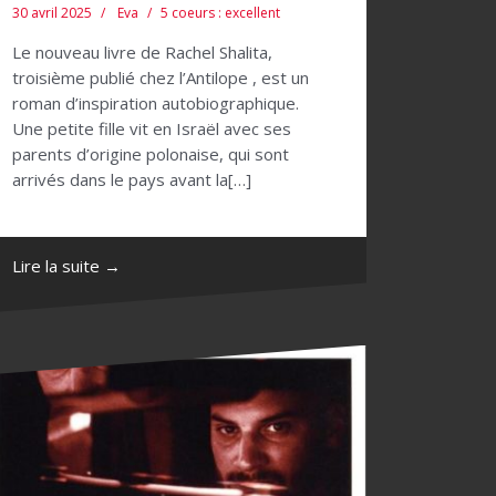
30 avril 2025
Eva
5 coeurs : excellent
Le nouveau livre de Rachel Shalita,
troisième publié chez l’Antilope , est un
roman d’inspiration autobiographique.
Une petite fille vit en Israël avec ses
parents d’origine polonaise, qui sont
arrivés dans le pays avant la[…]
Lire la suite →