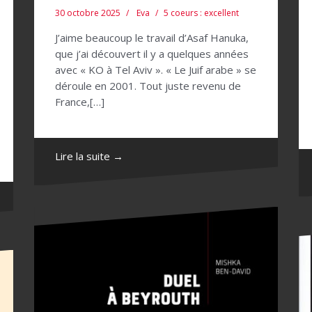
30 octobre 2025
Eva
5 coeurs : excellent
J’aime beaucoup le travail d’Asaf Hanuka,
que j’ai découvert il y a quelques années
avec « KO à Tel Aviv ». « Le Juif arabe » se
déroule en 2001. Tout juste revenu de
France,[…]
Lire la suite →