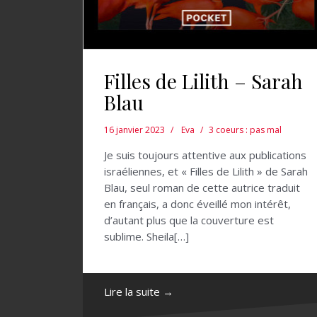
Filles de Lilith – Sarah
Blau
16 janvier 2023
Eva
3 coeurs : pas mal
Je suis toujours attentive aux publications
israéliennes, et « Filles de Lilith » de Sarah
Blau, seul roman de cette autrice traduit
en français, a donc éveillé mon intérêt,
d’autant plus que la couverture est
sublime. Sheila[…]
Lire la suite →