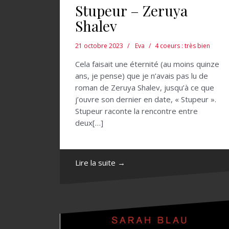
Stupeur – Zeruya
Shalev
21 octobre 2023
Eva
4 coeurs : très bien
Cela faisait une éternité (au moins quinze
ans, je pense) que je n’avais pas lu de
roman de Zeruya Shalev, jusqu’à ce que
j’ouvre son dernier en date, « Stupeur ».
Stupeur raconte la rencontre entre
deux[…]
Lire la suite →