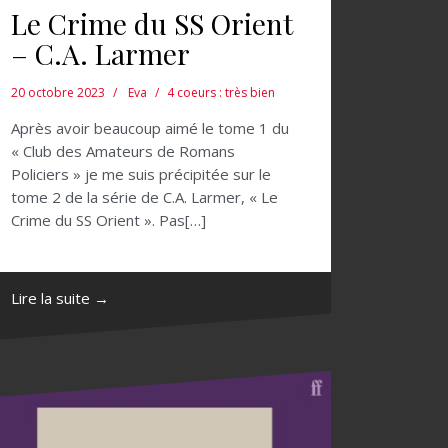
Le Crime du SS Orient
– C.A. Larmer
20 octobre 2023
Eva
4 coeurs : très bien
Après avoir beaucoup aimé le tome 1 du
« Club des Amateurs de Romans
Policiers » je me suis précipitée sur le
tome 2 de la série de C.A. Larmer, « Le
Crime du SS Orient ». Pas[…]
Lire la suite →