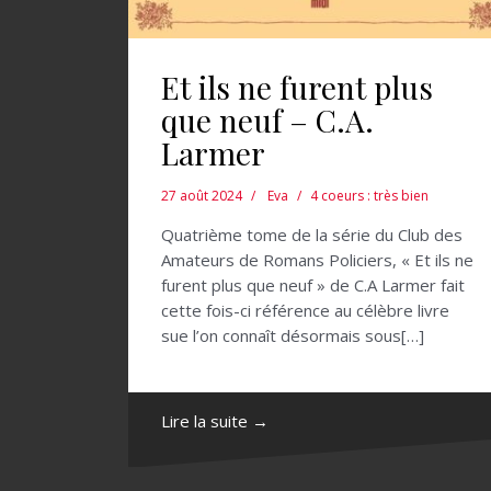
Et ils ne furent plus
que neuf – C.A.
Larmer
27 août 2024
Eva
4 coeurs : très bien
Quatrième tome de la série du Club des
Amateurs de Romans Policiers, « Et ils ne
furent plus que neuf » de C.A Larmer fait
cette fois-ci référence au célèbre livre
sue l’on connaît désormais sous[…]
Lire la suite →