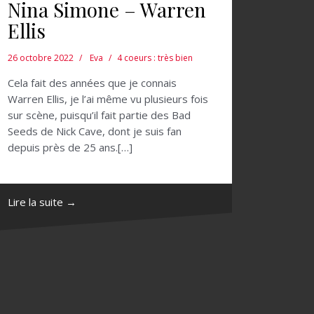
Nina Simone – Warren
Ellis
26 octobre 2022
Eva
4 coeurs : très bien
Cela fait des années que je connais
Warren Ellis, je l’ai même vu plusieurs fois
sur scène, puisqu’il fait partie des Bad
Seeds de Nick Cave, dont je suis fan
depuis près de 25 ans.[…]
Lire la suite →