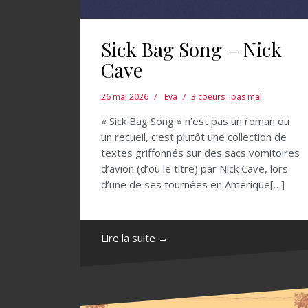
Sick Bag Song – Nick
Cave
26 mai 2026
Eva
3 coeurs : pas mal
« Sick Bag Song » n’est pas un roman ou
un recueil, c’est plutôt une collection de
textes griffonnés sur des sacs vomitoires
d’avion (d’où le titre) par Nick Cave, lors
d’une de ses tournées en Amérique[…]
Lire la suite →