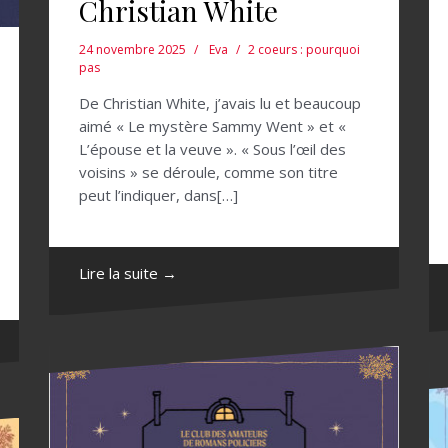
Christian White
24 novembre 2025
Eva
2 coeurs : pourquoi
pas
De Christian White, j’avais lu et beaucoup
aimé « Le mystère Sammy Went » et «
L’épouse et la veuve ». « Sous l’œil des
voisins » se déroule, comme son titre
peut l’indiquer, dans[…]
Lire la suite →