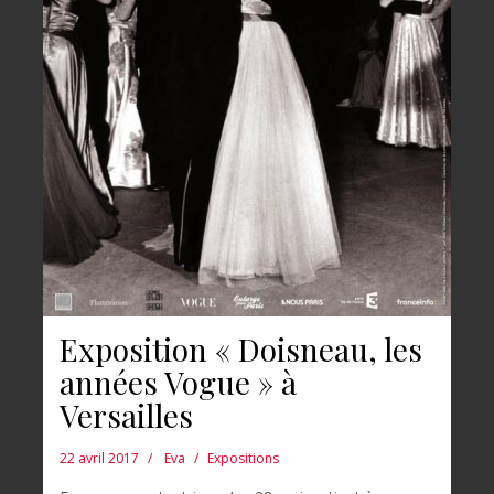
Exposition « Doisneau, les
années Vogue » à
Versailles
22 avril 2017
Eva
Expositions