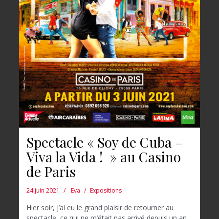
Spectacle « Soy de Cuba –
Viva la Vida ! » au Casino
de Paris
24 juin 2021
Eva
Expositions
Hier soir, j’ai eu le grand plaisir de retourner au
spectacle, ce qui ne m’était pas arrivé depuis un an,