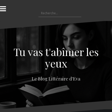
A
l
R
l
e
e
c
r
h
a
e
u
r
c
c
o
Tu vas t'abîmer les
h
n
e
t
yeux
r
e
n
:
u
Le Blog Littéraire d'Eva