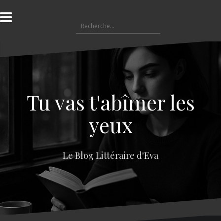
A
l
R
l
e
e
c
r
h
a
e
u
r
c
c
o
Tu vas t'abîmer les
h
n
e
t
yeux
r
e
n
:
u
Le Blog Littéraire d'Eva