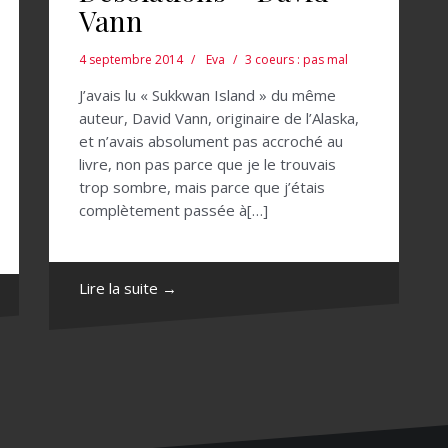
Vann
4 septembre 2014
Eva
3 coeurs : pas mal
J’avais lu « Sukkwan Island » du même
auteur, David Vann, originaire de l’Alaska,
et n’avais absolument pas accroché au
livre, non pas parce que je le trouvais
trop sombre, mais parce que j’étais
complètement passée à[…]
Lire la suite →