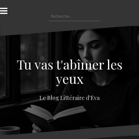
A
l
R
l
e
e
c
r
h
a
e
u
r
c
c
o
Tu vas t'abîmer les
h
n
e
t
yeux
r
e
n
:
u
Le Blog Littéraire d'Eva