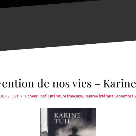
vention de nos vies – Karine
2013
Eva
1 coeur : bof
,
Littérature française
,
Rentrée littéraire Septembre 