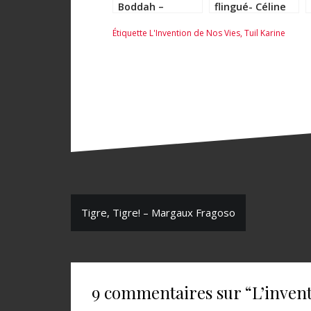
Boddah –
flingué- Céline
Héloïse Guay de
Minard
Étiquette
L'Invention de Nos Vies
,
Tuil Karine
Bellissen
N
Tigre, Tigre! – Margaux Fragoso
a
v
i
9 commentaires sur “
L’invent