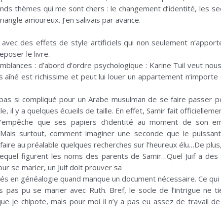
ds thèmes qui me sont chers : le changement d’identité, les secre
riangle amoureux. J’en salivais par avance.
 avec des effets de style artificiels qui non seulement n’apport
eposer le livre.
emblances : d’abord d’ordre psychologique : Karine Tuil veut nous
s aîné est richissime et peut lui louer un appartement n’importe o
st pas si compliqué pour un Arabe musulman de se faire passer p
e, il y a quelques écueils de taille. En effet, Samir fait officiell
l n’empêche que ses papiers d’identité au moment de son e
ais surtout, comment imaginer une seconde que le puissant 
s faire au préalable quelques recherches sur l’heureux élu…De plus
 lequel figurent les noms des parents de Samir…Quel Juif a d
ur se marier, un Juif doit prouver sa
isés en généalogie quand manque un document nécessaire. Ce qui 
 pas pu se marier avec Ruth. Bref, le socle de l’intrigue ne ti
 je chipote, mais pour moi il n’y a pas eu assez de travail de 