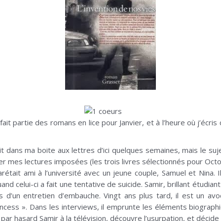
fait partie des romans en lice pour Janvier, et à l’heure où j’écris 
rait dans ma boite aux lettres d’ici quelques semaines, mais le suj
 mes lectures imposées (les trois livres sélectionnés pour Octob
arétait ami à l’université avec un jeune couple, Samuel et Nina. 
 celui-ci a fait une tentative de suicide. Samir, brillant étudia
ors d’un entretien d’embauche. Vingt ans plus tard, il est un 
cess ». Dans les interviews, il emprunte les éléments biographiqu
 par hasard Samir à la télévision, découvre l’usurpation, et décide