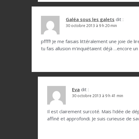
c
l
Galéa sous les galets
dit :
e
30 octobre 2013 à 9 h 20 min
pffff! Je me faisais littéralement une joie de l
tu fais allusion m'inquiétaient déjà …encore un
Eva
dit :
30 octobre 2013 à 9 h 41 min
Il est clairement surcoté. Mais l'idée de dé
affiné et approfondi. Je suis curieuse de sa