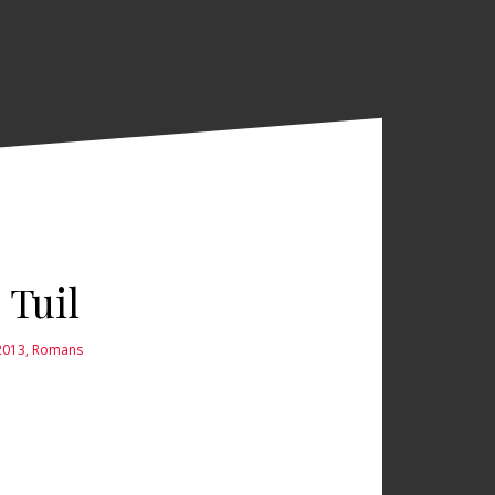
 Tuil
2013
,
Romans