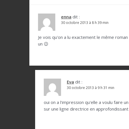
g
a
t
enna
dit :
30 octobre 2013 à 8 h 39 min
i
o
Je vois qu'on a lu exactement le même roman d
un 😉
n
d
e
l
Eva
dit :
’
30 octobre 2013 à 9 h 31 min
a
r
oui on a l'impression qu'elle a voulu faire 
sur une ligne directrice en approfondissant
t
i