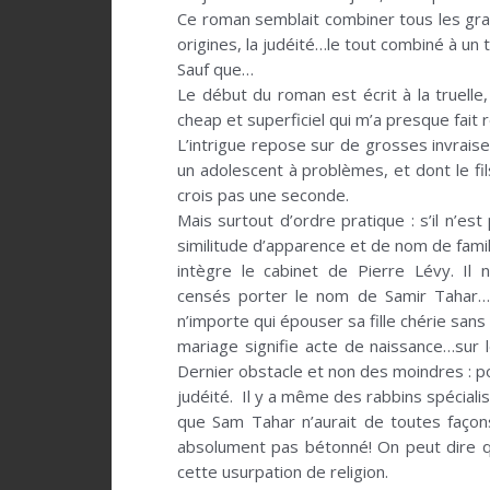
Ce roman semblait combiner tous les gran
origines, la judéité…le tout combiné à un t
Sauf que…
Le début du roman est écrit à la truelle,
cheap et superficiel qui m’a presque fait r
L’intrigue repose sur de grosses invrais
un adolescent à problèmes, et dont le fil
crois pas une seconde.
Mais surtout d’ordre pratique : s’il n’e
similitude d’apparence et de nom de famill
intègre le cabinet de Pierre Lévy. I
censés porter le nom de Samir Tahar…M
n’importe qui épouser sa fille chérie san
mariage signifie acte de naissance…sur
Dernier obstacle et non des moindres : po
judéité. Il y a même des rabbins spécial
que Sam Tahar n’aurait de toutes façons
absolument pas bétonné! On peut dire que
cette usurpation de religion.