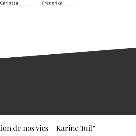
Carlotta
Frederika
Delmont – Fanny
Amalia
Chiarello
Finkelstein
ion de nos vies – Karine Tuil
”