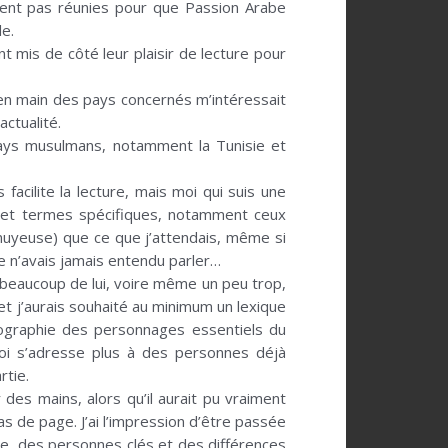
aiment pas réunies pour que Passion Arabe
le.
 mis de côté leur plaisir de lecture pour
e en main des pays concernés m’intéressait
actualité.
pays musulmans, notamment la Tunisie et
acilite la lecture, mais moi qui suis une
s et termes spécifiques, notamment ceux
ennuyeuse) que ce que j’attendais, même si
e n’avais jamais entendu parler…
 beaucoup de lui, voire même un peu trop,
et j’aurais souhaité au minimum un lexique
iographie des personnages essentiels du
oi s’adresse plus à des personnes déjà
rtie.
des mains, alors qu’il aurait pu vraiment
 de page. J’ai l’impression d’être passée
ue, des personnes clés et des différences