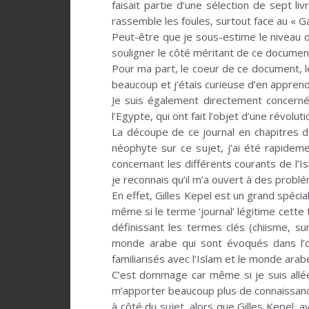
faisait partie d’une sélection de sept l
rassemble les foules, surtout face au « Ga
Peut-être que je sous-estime le niveau d
souligner le côté méritant de ce document
Pour ma part, le coeur de ce document, le
beaucoup et j’étais curieuse d’en apprendr
Je suis également directement concerné
l’Egypte, qui ont fait l’objet d’une révolut
La découpe de ce journal en chapitres dé
néophyte sur ce sujet, j’ai été rapide
concernant les différents courants de l’I
je reconnais qu’il m’a ouvert à des prob
En effet, Gilles Kepel est un grand spéc
même si le terme ‘journal’ légitime cette
définissant les termes clés (chiisme, 
monde arabe qui sont évoqués dans l’o
familiarisés avec l’Islam et le monde arabe
C’est dommage car même si je suis allée 
m’apporter beaucoup plus de connaissance
à côté du sujet, alors que Gilles Kepel,