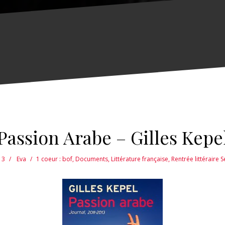
Passion Arabe – Gilles Kepe
13
Eva
1 coeur : bof
,
Documents
,
Littérature française
,
Rentrée littéraire