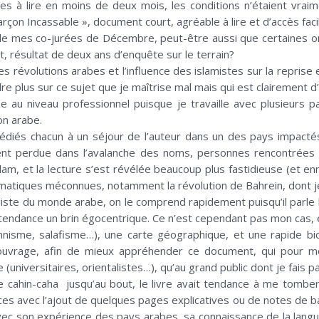
ivres à lire en moins de deux mois, les conditions n’étaient vr
rçon Incassable », document court, agréable à lire et d’accès faci
e mes co-jurées de Décembre, peut-être aussi que certaines ont
, résultat de deux ans d’enquête sur le terrain?
s révolutions arabes et l’influence des islamistes sur la repris
e plus sur ce sujet que je maîtrise mal mais qui est clairement d’
e au niveau professionnel puisque je travaille avec plusieurs 
ion arabe.
diés chacun à un séjour de l’auteur dans un des pays impactés f
ment perdue dans l’avalanche des noms, personnes rencontrée
slam, et la lecture s’est révélée beaucoup plus fastidieuse (et 
lématiques méconnues, notamment la révolution de Bahrein, dont j
ialiste du monde arabe, on le comprend rapidement puisqu’il parle
 tendance un brin égocentrique. Ce n’est cependant pas mon cas, 
sunnisme, salafisme…), une carte géographique, et une rapide b
uvrage, afin de mieux appréhender ce document, qui pour m
 (universitaires, orientalistes…), qu’au grand public dont je fais pa
cahin-caha jusqu’au bout, le livre avait tendance à me tomber 
s avec l’ajout de quelques pages explicatives ou de notes de bas
 avec son expérience des pays arabes, sa connaissance de la lang