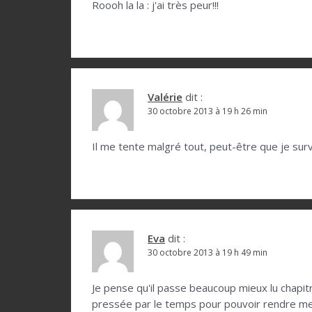
o
Roooh la la : j'ai très peur!!!
n
d
e
l
Valérie
dit :
30 octobre 2013 à 19 h 26 min
’
a
Il me tente malgré tout, peut-être que je sur
r
t
i
c
Eva
dit :
l
30 octobre 2013 à 19 h 49 min
e
Je pense qu'il passe beaucoup mieux lu chapitr
pressée par le temps pour pouvoir rendre mes c