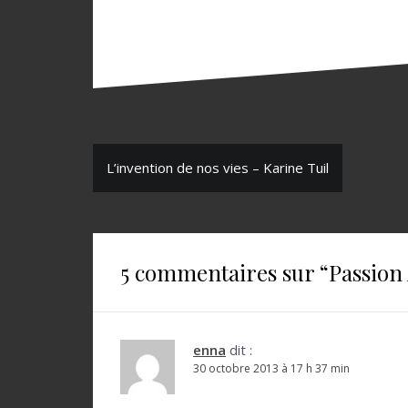
N
L’invention de nos vies – Karine Tuil
a
v
i
5 commentaires sur “
Passion 
g
a
t
enna
dit :
30 octobre 2013 à 17 h 37 min
i