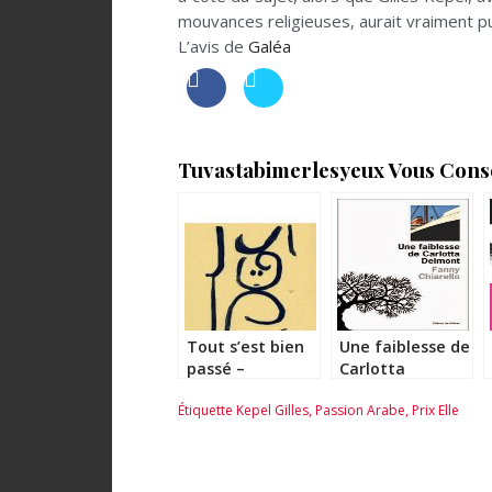
mouvances religieuses, aurait vraiment pu
L’avis de
Galéa
Tuvastabimerlesyeux Vous Consei
Tout s’est bien
Une faiblesse de
passé –
Carlotta
Emmanuele
Delmont – Fanny
Étiquette
Kepel Gilles
,
Passion Arabe
,
Prix Elle
Bernheim
Chiarello