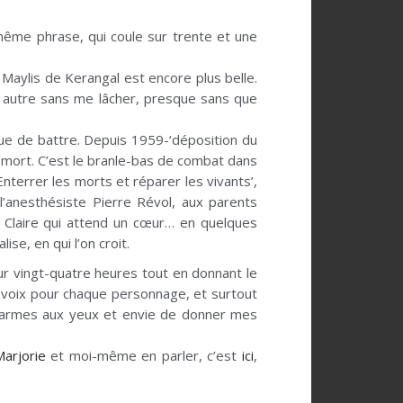
 même phrase, qui coule sur trente et une
 Maylis de Kerangal est encore plus belle.
un autre sans me lâcher, presque sans que
nue de battre. Depuis 1959-‘déposition du
la mort. C’est le branle-bas de combat dans
Enterrer les morts et réparer les vivants’,
l’anesthésiste Pierre Révol, aux parents
à Claire qui attend un cœur… en quelques
se, en qui l’on croit.
sur vingt-quatre heures tout en donnant le
 voix pour chaque personnage, et surtout
les larmes aux yeux et envie de donner mes
arjorie
et moi-même en parler, c’est
ici
,