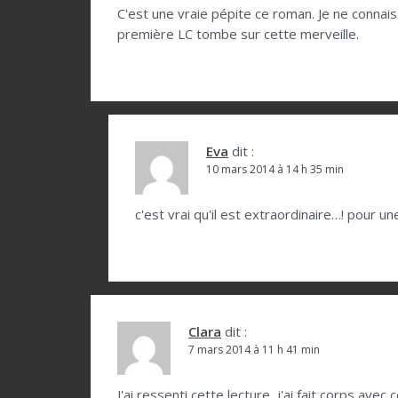
o
C'est une vraie pépite ce roman. Je ne connais p
première LC tombe sur cette merveille.
n
d
e
l
Eva
dit :
’
10 mars 2014 à 14 h 35 min
a
r
c'est vrai qu'il est extraordinaire…! pour u
t
i
c
l
Clara
dit :
7 mars 2014 à 11 h 41 min
e
J'ai ressenti cette lecture, j'ai fait corps avec c