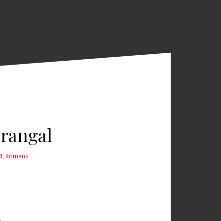
erangal
4
,
Romans