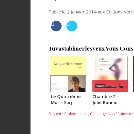
Publié le 2 Janvier 2014 aux Editions Vert
Tuvastabimerlesyeux Vous Consei
Le Quatrième
Chambre 2 –
Mur – Sorj
Julie Bonnie
Chalandon
Étiquette
Bibliomaniacs
,
Challenge Nos Pépites de