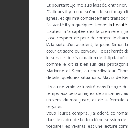
Et pourtant…je me suis laissée entraîner
D’ailleurs il y a une scène de surf magn
lignes, et qui m’a complètement transpor
J’ai vanté il y a quelques temps
la beauté
L’auteur m’a captée dès la première lign
j’ose respirer de peur de rompre le char
l
A la suite d’un accident, le jeune Simo
cœur et sacre du cerveau ‘, c’est l’arrêt 
le service de réanimation de l’hôpital où 
comme le dit si bien l’un des protagoni
Marianne et Sean, au coordinateur Thoma
détails, quelques situations, Maylis de Ker
Il y a une vraie virtuosité dans l’usage 
temps aux personnages de s’incarner, au
un sens du mot juste, et de la formule, q
organes…
Vous l’aurez compris, j’ai adoré ce ro
dans le cadre de la deuxième session de
‘Réparer les Vivants’ est une lecture c