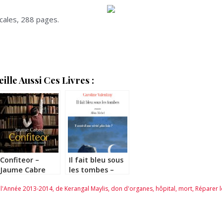
icales, 288 pages.
lle Aussi Ces Livres :
Confiteor –
Il fait bleu sous
Jaume Cabre
les tombes –
Caroline
 l'Année 2013-2014
,
de Kerangal Maylis
,
don d'organes
,
hôpital
,
mort
,
Réparer l
Valentiny