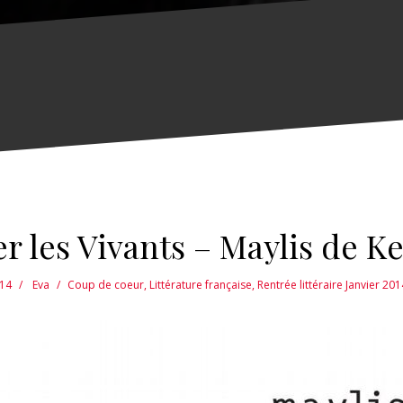
r les Vivants – Maylis de K
014
Eva
Coup de coeur
,
Littérature française
,
Rentrée littéraire Janvier 201