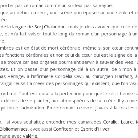
, porter par ce roman comme un surfeur par sa vague.
ifique au début du récit, une scène qui repose sur une seule et
tée.
 de la langue de Sorj Chalandon
, mais je dois avouer que celle de
e, et m’a fait valser tout le long du roman d’un personnage à 
me.
n Limbres est en état de mort cérébrale, même si son cœur conti
des fonctions cérébrales et non celui du cœur qui est le signe de 
il se trouve car ses organes pourraient servir à sauver des vies. ‘
stes. Et on passe d’un personnage clé à un autre, de Simon à 
s Rémige, à l’infirmière Cordélia Owl, au chirurgien Harfang, 
angal réussit à créer des personnages qui existent, que l’on visuali
du rythme. Tout est dosé à la perfection pour que le récit tienne 
x décors de se planter, aux atmosphères de se créer. Il y a une
ui force l’admiration. En refermant ce livre, j’avais à la fois 
man… si vous souhaitez entendre mes camarades
Coralie
,
Laure
,
M
Bibliomaniacs
, avec aussi
Confiteor
et
Esprit d’Hiver
.
ommune avec
Valérie
.