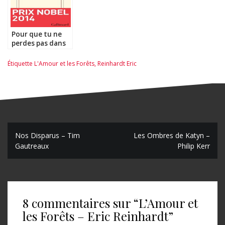
Pour que tu ne
perdes pas dans
le quartier –
Patrick Modiano
Étiquette
L'Amour et les Forêts
,
Reinhardt Eric
N
Nos Disparus – Tim
Les Ombres de Katyn –
Gautreaux
Philip Kerr
a
v
i
8 commentaires sur “
L’Amour et
g
les Forêts – Eric Reinhardt
”
a