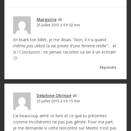
t
i
Margotte
dit :
o
25 juillet 2015 à 9 h 02 min
n
En lisant ton billet, je me disais "Non, il n'a quand
d
même pas utilisé la vie privée d'une femme réelle"… et
si ! Conclusion : ne jamais raconter sa vie à un écrivain
e
🙁
l
Répondre
’
a
r
Delphine Olympe
dit :
25 juillet 2015 à 9 h 15 min
t
i
J'ai beaucoup aimé ce livre et ce que tu présentes
c
comme incohérents ne pas pas gênée. Pour ma part,
je me demande si cette rencontre sur Meetic n'est pas