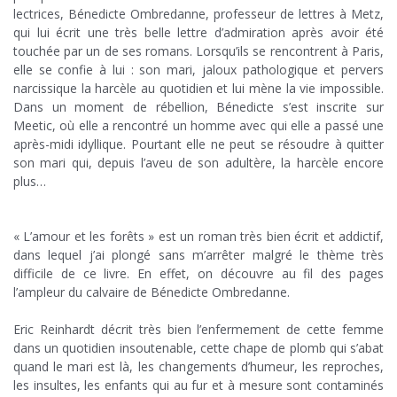
lectrices, Bénedicte Ombredanne, professeur de lettres à Metz,
qui lui écrit une très belle lettre d’admiration après avoir été
touchée par un de ses romans. Lorsqu’ils se rencontrent à Paris,
elle se confie à lui : son mari, jaloux pathologique et pervers
narcissique la harcèle au quotidien et lui mène la vie impossible.
Dans un moment de rébellion, Bénedicte s’est inscrite sur
Meetic, où elle a rencontré un homme avec qui elle a passé une
après-midi idyllique. Pourtant elle ne peut se résoudre à quitter
son mari qui, depuis l’aveu de son adultère, la harcèle encore
plus…
;
« L’amour et les forêts » est un roman très bien écrit et addictif,
dans lequel j’ai plongé sans m’arrêter malgré le thème très
difficile de ce livre. En effet, on découvre au fil des pages
l’ampleur du calvaire de Bénedicte Ombredanne.
.
Eric Reinhardt décrit très bien l’enfermement de cette femme
dans un quotidien insoutenable, cette chape de plomb qui s’abat
quand le mari est là, les changements d’humeur, les reproches,
les insultes, les enfants qui au fur et à mesure sont contaminés