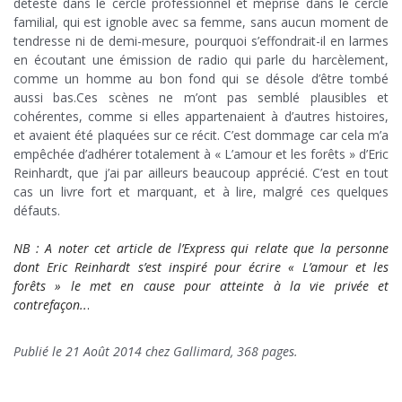
détesté dans le cercle professionnel et méprisé dans le cercle
familial, qui est ignoble avec sa femme, sans aucun moment de
tendresse ni de demi-mesure, pourquoi s’effondrait-il en larmes
en écoutant une émission de radio qui parle du harcèlement,
comme un homme au bon fond qui se désole d’être tombé
aussi bas.Ces scènes ne m’ont pas semblé plausibles et
cohérentes, comme si elles appartenaient à d’autres histoires,
et avaient été plaquées sur ce récit. C’est dommage car cela m’a
empêchée d’adhérer totalement à « L’amour et les forêts » d’Eric
Reinhardt, que j’ai par ailleurs beaucoup apprécié. C’est en tout
cas un livre fort et marquant, et à lire, malgré ces quelques
défauts.
NB : A noter cet article de l’Express qui relate que la personne
dont Eric Reinhardt s’est inspiré pour écrire « L’amour et les
forêts » le met en cause pour atteinte à la vie privée et
contrefaçon..
.
.
Publié le 21 Août 2014 chez Gallimard, 368 pages.
.