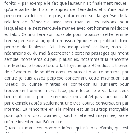
forêts », par exemple le fait que l’auteur n’ait finalement recueilli
qu’une partie de l’histoire auprès de Bénedicte, et qu’une autre
personne va lui en dire plus, notamment sur la genèse de la
relation de Bénedicte avec son mari et les raisons pour
lesquelles elle s’est retrouvée mariée avec cet homme médiocre
et falot. Celui-ci fera son possible pour rabaisser cette femme
bien supérieure à lui, qu’il a réussi à épouser en profitant d’une
période de faiblesse. J’ai beaucoup aimé ce livre, mais j’ai
néanmoins eu du mal à accrocher à certains passages qui m’ont
semblé incohérents ou peu plausibles, notamment la rencontre
sur Meetic. Je trouve tout à fait logique que Bénedicte ait envie
de s’évader et de souffler dans les bras d’un autre homme, par
contre je suis assez perplexe concernant cette inscription sur
Meetic, où quinze minutes de connexion lui suffisent pour
trouver un homme merveilleux, pour lequel elle va faire deux
heures de route pour se retrouver chez lui (et pas dans un café
par exemple) après seulement une très courte conversation par
internet…La rencontre en elle-même est un peu trop incroyable
pour qu’on y croit vraiment, sauf si elle est magnifiée, voire
même inventée par Bénedicte.
Quant au mari, cet homme infect, qui n’a pas d’amis, qui est