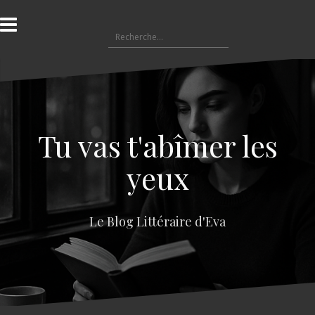
A
l
R
l
e
e
c
r
h
a
e
u
r
c
c
o
Tu vas t'abîmer les
h
n
e
t
yeux
r
e
n
:
u
Le Blog Littéraire d'Eva