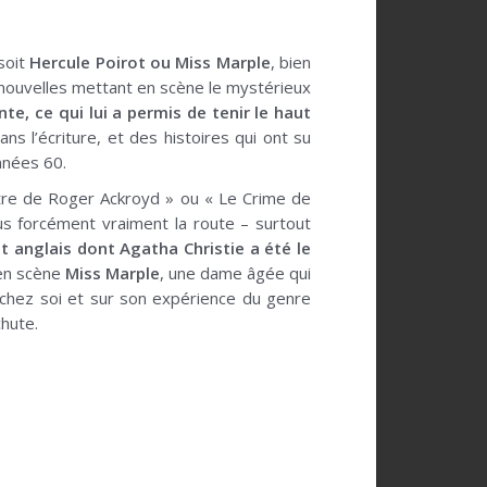
soit
Hercule Poirot ou Miss Marple
, bien
 nouvelles mettant en scène le mystérieux
te, ce qui lui a permis de tenir le haut
s l’écriture, et des histoires qui ont su
nnées 60.
tre de Roger Ackroyd » ou « Le Crime de
lus forcément vraiment la route – surtout
rit anglais dont Agatha Christie a été le
en scène
Miss Marple
, une dame âgée qui
e chez soi et sur son expérience du genre
chute.