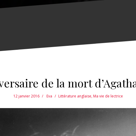
versaire de la mort d’Agatha
12 janvier 2016
Eva
Littérature anglaise
,
Ma vie de lectrice