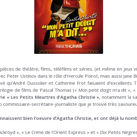
èces de théâtre, films, téléfilms et séries. (et même en jeux vid
vec Peter Ustinov dans le rôle d’Hercule Poirot, mais aussi Jane Bi
ouvé qu’André Dussolier et Catherine Frot faisaient d’excellen
rilogie de films de Pascal Thomas (« Mon petit doigt m’a dit », « 
érie « Les Petits Meurtres d’Agatha Christie »
, notamment la sa
io commissaire-secrétaire-journaliste que je trouve très savoureu
naissent bien l’oeuvre d’Agatha Christie, et ont déjà lu nom
kroyd », « Le Crime de l’Orient Express » et « Dix Petits Nègre