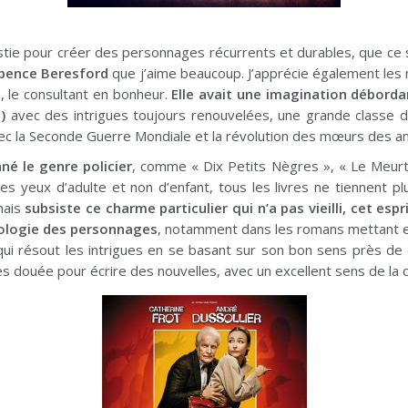
ristie pour créer des personnages récurrents et durables, que ce 
pence Beresford
que j’aime beaucoup. J’apprécie également les
e
, le consultant en bonheur.
Elle avait une imagination débordan
)
avec des intrigues toujours renouvelées, une grande classe dan
c la Seconde Guerre Mondiale et la révolution des mœurs des a
né le genre policier
, comme « Dix Petits Nègres », « Le Meur
 des yeux d’adulte et non d’enfant, tous les livres ne tiennent p
mais
subsiste ce charme particulier qui n’a pas vieilli, cet esp
hologie des personnages
, notamment dans les romans mettant 
 qui résout les intrigues en se basant sur son bon sens près d
s douée pour écrire des nouvelles, avec un excellent sens de la 