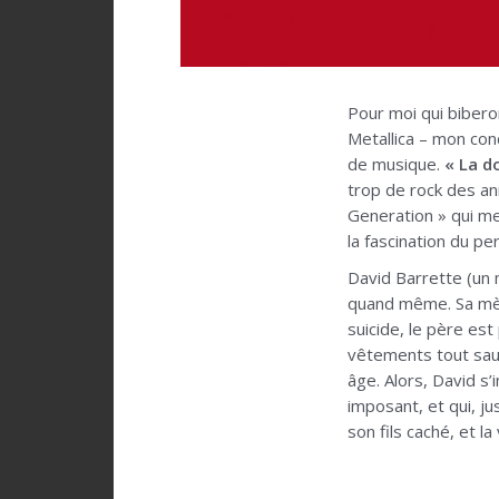
Pour moi qui bibero
Metallica – mon conc
de musique.
« La d
trop de rock des an
Generation » qui me
la fascination du p
David Barrette (un 
quand même. Sa mèr
suicide, le père es
vêtements tout sauf
âge. Alors, David s’
imposant, et qui, j
son fils caché, et l