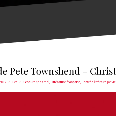
 de Pete Townshend – Christ
2017
Eva
3 coeurs : pas mal
,
Littérature française
,
Rentrée littéraire Janvi