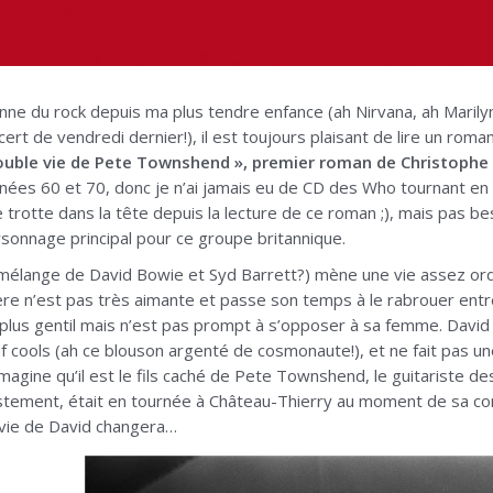
nne du rock depuis ma plus tendre enfance (ah Nirvana, ah Maril
ert de vendredi dernier!), il est toujours plaisant de lire un ro
ouble vie de Pete Townshend », premier roman de Christophe 
nées 60 et 70, donc je n’ai jamais eu de CD des Who tournant en 
 trotte dans la tête depuis la lecture de ce roman ;), mais pas 
ersonnage principal pour ce groupe britannique.
mélange de David Bowie et Syd Barrett?) mène une vie assez ordi
e n’est pas très aimante et passe son temps à le rabrouer entr
t plus gentil mais n’est pas prompt à s’opposer à sa femme. David
 cools (ah ce blouson argenté de cosmonaute!), et ne fait pas une
imagine qu’il est le fils caché de Pete Townshend, le guitariste de
ustement, était en tournée à Château-Thierry au moment de sa con
a vie de David changera…