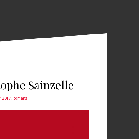
ophe Sainzelle
er 2017
,
Romans