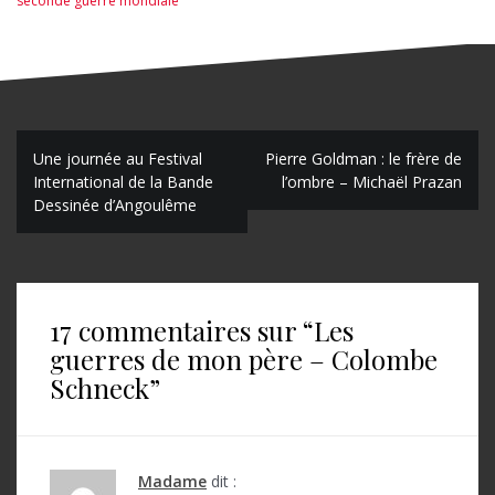
seconde guerre mondiale
N
Une journée au Festival
Pierre Goldman : le frère de
International de la Bande
l’ombre – Michaël Prazan
a
Dessinée d’Angoulême
v
i
g
17 commentaires sur “
Les
a
guerres de mon père – Colombe
t
Schneck
”
i
o
Madame
dit :