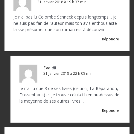
n
31 janvier 2018 à 19 h 37 min
d
Je n’ai pas lu Colombe Schneck depuis longtemps… Je
e
ne suis pas fan de l’auteur mais ton avis enthousiaste
l
laisse présumer que son roman est à découvrir.
’
Répondre
a
r
t
Eva
dit :
31 janvier 2018 à 22 h 08 min
i
c
je n’ai lu que 3 de ses livres (celui-ci, La Réparation,
Dix-sept ans) et je trouve celui-ci bien au-dessus de
l
la moyenne de ses autres livres…
e
Répondre