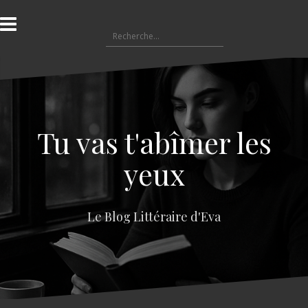
A
l
R
l
e
e
c
r
h
a
e
u
r
c
c
o
Tu vas t'abîmer les
h
n
e
t
yeux
r
e
n
:
u
Le Blog Littéraire d'Eva