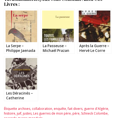
Livres :
La Serpe –
La Passeuse –
Après la Guerre –
Philippe Jaenada
Michaël Prazan
Hervé Le Corre
Les Déracinés –
Catherine
Bardon
Étiquette
archives
,
collaboration
,
enquête
,
fait divers
,
guerre d'Algérie
,
histoire
,
juif
,
justes
,
Les guerres de mon père
,
père
,
Schneck Colombe
,