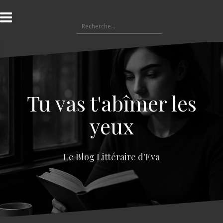
A
l
R
l
e
e
c
r
h
a
e
u
r
c
c
o
Tu vas t'abîmer les
h
n
e
t
yeux
r
e
n
:
u
Le Blog Littéraire d'Eva