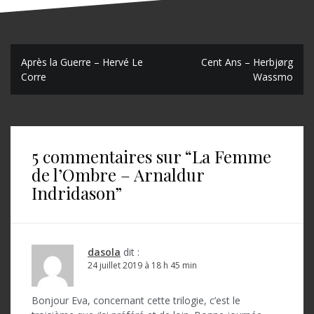
N
Après la Guerre – Hervé Le
Cent Ans – Herbjørg
Corre
Wassmo
a
v
i
5 commentaires sur “
La Femme
g
de l’Ombre – Arnaldur
a
Indridason
”
t
i
o
dasola
dit :
24 juillet 2019 à 18 h 45 min
n
d
Bonjour Eva, concernant cette trilogie, c’est le