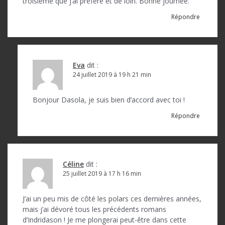
troisième que j’ai préféré et de loin. Bonne journée.
e
Répondre
l
’
a
Eva
dit :
r
24 juillet 2019 à 19 h 21 min
t
Bonjour Dasola, je suis bien d’accord avec toi !
i
Répondre
c
l
e
Céline
dit :
25 juillet 2019 à 17 h 16 min
J’ai un peu mis de côté les polars ces dernières années,
mais j’ai dévoré tous les précédents romans
d’Indridason ! Je me plongerai peut-être dans cette