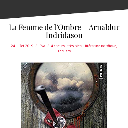
La Femme de l’Ombre – Arnaldur
Indridason
24 juillet 2019
Eva
4 coeurs : très bien
,
Littérature nordique
,
Thrillers