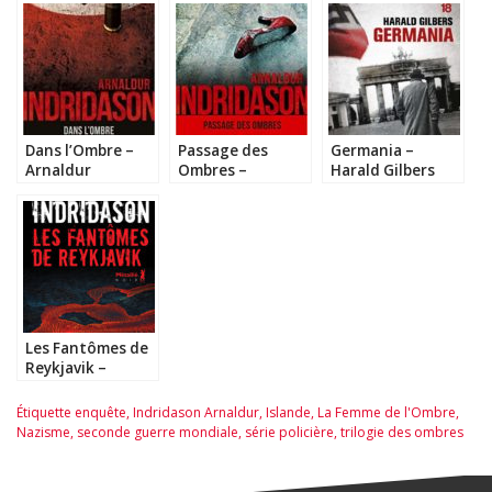
Dans l’Ombre –
Passage des
Germania –
Arnaldur
Ombres –
Harald Gilbers
Indridason
Arnaldur
Indridason
Les Fantômes de
Reykjavik –
Arnaldur
Indridason
Étiquette
enquête
,
Indridason Arnaldur
,
Islande
,
La Femme de l'Ombre
,
Nazisme
,
seconde guerre mondiale
,
série policière
,
trilogie des ombres