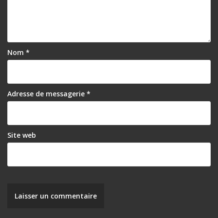
d
e
l
’
Nom
*
a
r
Adresse de messagerie
*
t
i
c
Site web
l
e