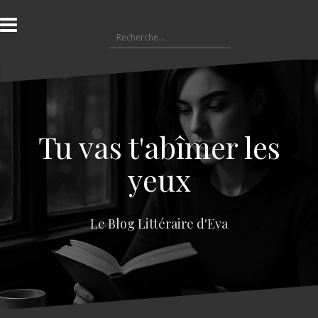
A
l
R
l
e
e
c
r
h
a
e
u
r
c
c
o
Tu vas t'abîmer les
h
n
e
t
yeux
r
e
n
:
u
Le Blog Littéraire d'Eva