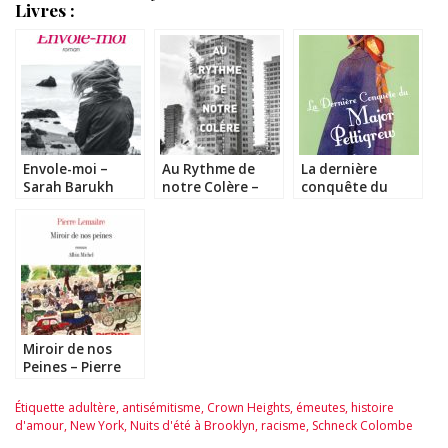
Livres :
Envole-moi –
Au Rythme de
La dernière
Sarah Barukh
notre Colère –
conquête du
Guy Gunaratne
Major Pettigrew
– Helen Simonson
Miroir de nos
Peines – Pierre
Lemaître
Étiquette
adultère
,
antisémitisme
,
Crown Heights
,
émeutes
,
histoire
d'amour
,
New York
,
Nuits d'été à Brooklyn
,
racisme
,
Schneck Colombe