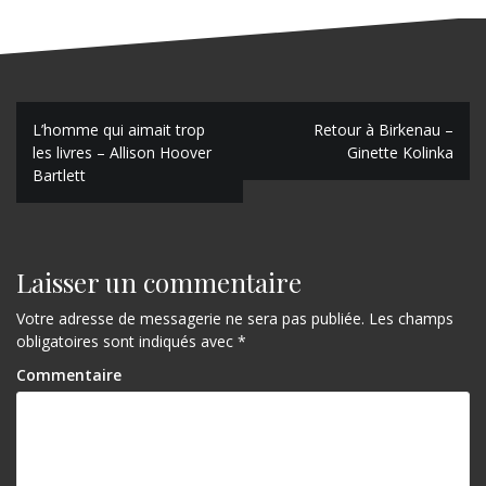
N
L’homme qui aimait trop
Retour à Birkenau –
les livres – Allison Hoover
Ginette Kolinka
a
Bartlett
v
i
g
Laisser un commentaire
a
Votre adresse de messagerie ne sera pas publiée.
Les champs
obligatoires sont indiqués avec
*
t
Commentaire
i
o
n