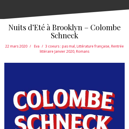
Nuits d’Eté à Brooklyn – Colombe
Schneck
22 mars 2020
Eva
3 coeurs : pas mal
,
Littérature française
,
Rentrée
littéraire Janvier 2020
,
Romans