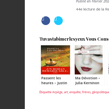
Publié en Février 20
44e lecture de la Re
Tuvastabimerlesyeux Vous Consei
Passent les
Ma Dévotion –
heures – Justin
Julia Kerninon
Gakuto Go
Étiquette
Arpège
,
art
,
enquête
,
frères
,
géopolitiqu