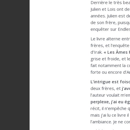
Derrière le très be
Julien et Lois ont d
années. Julien est 
de son frère, puisqu
enquêter sur Endl
Le livre alterne ent
frères, et l’enquêt
d’Irak.
« Les Âmes F
grise et froide, et 
fait notamment la c
forte ou encore d’An
L’intrigue est foi
deux frères, et
j’a
l’auteur voulait m
perplexe,
j’ai eu 
récit, il n’empêche
mais j’ai lu ce livre
l’ambiance. Je ne co