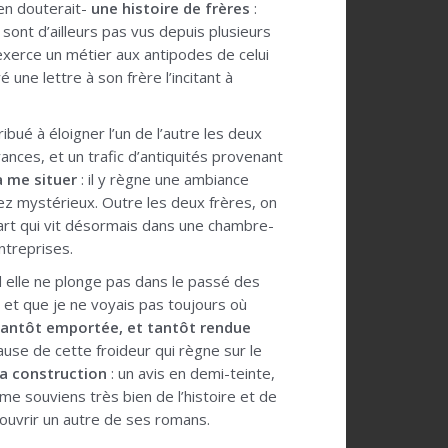
’en douterait-
une histoire de frères
:
 sont d’ailleurs pas vus depuis plusieurs
 exerce un métier aux antipodes de celui
 une lettre à son frère l’incitant à
ibué à éloigner l’un de l’autre les deux
ances, et un trafic d’antiquités provenant
à me situer
: il y règne une ambiance
ssez mystérieux. Outre les deux frères, on
art qui vit désormais dans une chambre-
ntreprises.
d elle ne plonge pas dans le passé des
, et que je ne voyais pas toujours où
tantôt emportée, et tantôt rendue
ause de cette froideur qui règne sur le
 sa construction
: un avis en demi-teinte,
je me souviens très bien de l’histoire et de
couvrir un autre de ses romans.