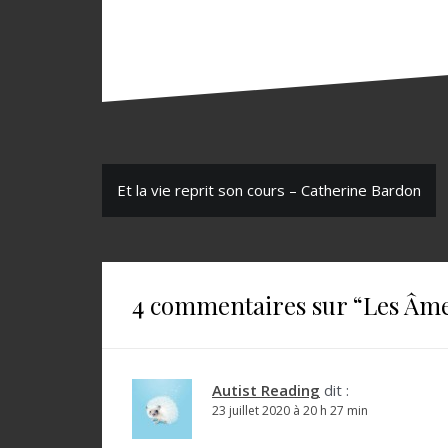
N
Et la vie reprit son cours – Catherine Bardon
a
v
i
4 commentaires sur “
Les Âme
g
a
t
Autist Reading
dit :
23 juillet 2020 à 20 h 27 min
i