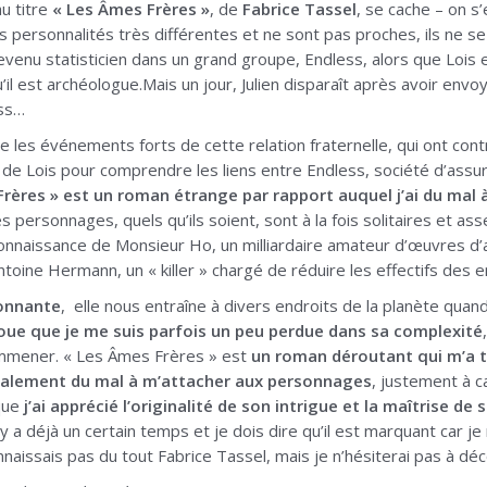
au titre
« Les Âmes Frères »
, de
Fabrice Tassel
, se cache – on s
es personnalités très différentes et ne sont pas proches, ils ne se
devenu statisticien dans un grand groupe, Endless, alors que Lois
’il est archéologue.Mais un jour, Julien disparaît après avoir envoyé
ess…
re les événements forts de cette relation fraternelle, qui ont contr
e de Lois pour comprendre les liens entre Endless, société d’assur
rères » est un roman étrange par rapport auquel j’ai du mal 
les personnages, quels qu’ils soient, sont à la fois solitaires et a
onnaissance de Monsieur Ho, un milliardaire amateur d’œuvres d’
toine Hermann, un « killer » chargé de réduire les effectifs des e
sonnante
, elle nous entraîne à divers endroits de la planète quan
voue que je me suis parfois un peu perdue dans sa complexité
’emmener. « Les Âmes Frères » est
un roman déroutant qui m’a 
également du mal à m’attacher aux personnages
, justement à c
 que
j’ai apprécié l’originalité de son intrigue et la maîtrise de
 il y a déjà un certain temps et je dois dire qu’il est marquant car 
nnaissais pas du tout Fabrice Tassel, mais je n’hésiterai pas à dé