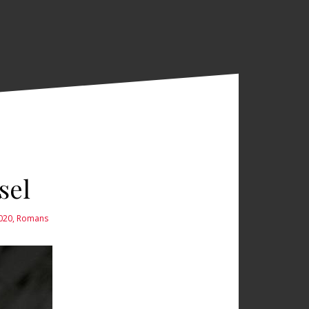
sel
2020
,
Romans