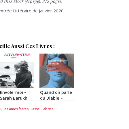
20 chez Stock (Arpège), 272 pages.
ntrée Littéraire de Janvier 2020.
lle Aussi Ces Livres :
Envole-moi –
Quand on parle
Sarah Barukh
du Diable –
Joseph Denize
e
,
Les âmes frères
,
Tassel Fabrice