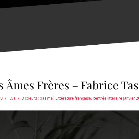
s Âmes Frères – Fabrice Tas
20
Eva
3 coeurs : pas mal
,
Littérature française
,
Rentrée littéraire Janvier 