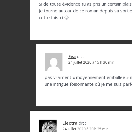
o
Si de toute évidence tu as pris un certain pl
Je tourne autour de ce roman depuis sa sortie,
n
cette fois-ci 😉
d
e
l
’
Eva
dit :
a
24 juillet 2020 à 15 h 30 min
r
pas vraiment « moyennement emballée » mais
t
une intrigue foisonnante où je me suis parf
i
c
l
e
Electra
dit :
24 juillet 2020 à 20 h 25 min