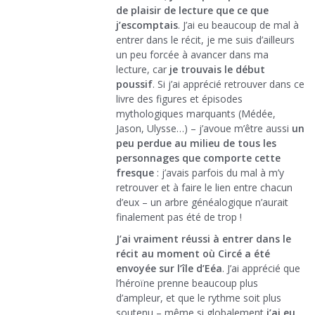
de plaisir de lecture que ce que
j’escomptais
. J’ai eu beaucoup de mal à
entrer dans le récit, je me suis d’ailleurs
un peu forcée à avancer dans ma
lecture, car
je trouvais le début
poussif
. Si j’ai apprécié retrouver dans ce
livre des figures et épisodes
mythologiques marquants (Médée,
Jason, Ulysse…) – j’avoue m’être aussi
un
peu perdue au milieu de tous les
personnages que comporte cette
fresque
: j’avais parfois du mal à m’y
retrouver et à faire le lien entre chacun
d’eux – un arbre généalogique n’aurait
finalement pas été de trop !
J’ai vraiment réussi à entrer dans le
récit au moment où Circé a été
envoyée sur l’île d’Eéa
. J’ai apprécié que
l’héroïne prenne beaucoup plus
d’ampleur, et que le rythme soit plus
soutenu – même si globalement
j’ai eu