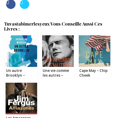
Tuvastabimerlesyeux Vous Conseille Aussi Ces
Livres :
Un autre
Une vie comme
Cape May – Chip
Brooklyn –
les autres –
Cheek
Jacqueline
Hanya
Woodson
Yanagihara
Les Amazones –