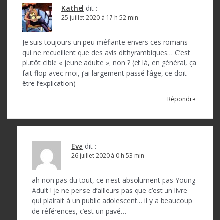
i
Kathel
dit :
o
25 juillet 2020 à 17 h 52 min
n
Je suis toujours un peu méfiante envers ces romans
d
qui ne recueillent que des avis dithyrambiques… C’est
plutôt ciblé « jeune adulte », non ? (et là, en général, ça
e
fait flop avec moi, j’ai largement passé l’âge, ce doit
l
être l’explication)
’
Répondre
a
r
Eva
dit :
t
26 juillet 2020 à 0 h 53 min
i
c
ah non pas du tout, ce n’est absolument pas Young
Adult ! je ne pense d’ailleurs pas que c’est un livre
l
qui plairait à un public adolescent… il y a beaucoup
de références, c’est un pavé…
e