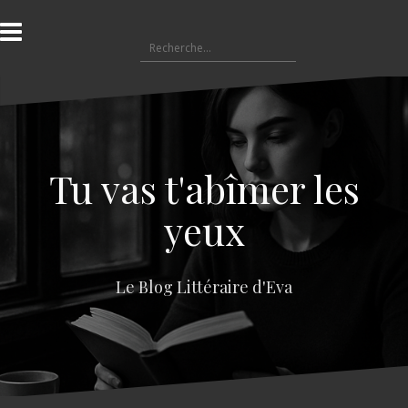
A
l
R
l
e
e
c
r
h
a
e
u
r
c
c
o
Tu vas t'abîmer les
h
n
e
t
yeux
r
e
n
:
u
Le Blog Littéraire d'Eva