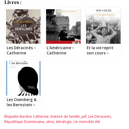
Livres :
Les Déracinés –
L’Américaine –
Et la vie reprit
Catherine
Catherine
son cours –
Bardon
Bardon
Catherine
Bardon
Les Oxenberg &
les Bernstein –
Catalin Mihuleac
Étiquette
Bardon Catherine
,
histoire de famille
,
juif
,
Les Déracinés
,
République Dominicaine
,
série
,
tétralogie
,
Un invincible été