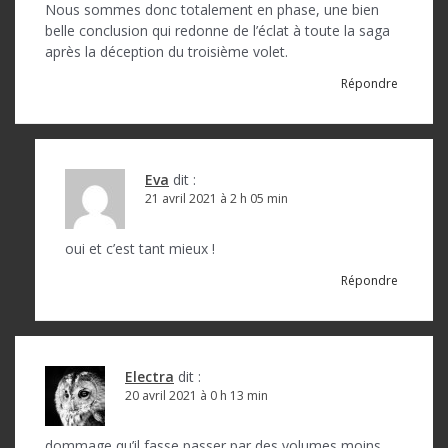
d
Nous sommes donc totalement en phase, une bien
belle conclusion qui redonne de l’éclat à toute la saga
e
après la déception du troisième volet.
l
Répondre
’
a
r
Eva
dit :
t
21 avril 2021 à 2 h 05 min
i
oui et c’est tant mieux !
c
Répondre
l
e
Electra
dit :
20 avril 2021 à 0 h 13 min
dommage qu’il fasse passer par des volumes moins