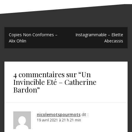
N
Copies Non Conformes –
Instagrammable – Eliette
Alix Ohlin
Abecassis
a
v
i
4 commentaires sur “
Un
g
Invincible Eté – Catherine
a
Bardon
”
t
i
o
nicolemotspourmots
dit :
19 avril 2021 à 21 h 21 min
n