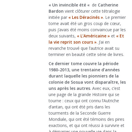
« Un invincible été «
de
Catherine
Bardon
vient clôturer cette tétralogie
initiée par
« Les Déracinés »
. Le premier
tome avait été un gros coup de cœur,
puis j’avais été moins convaincue par les
deux suivants,
« L’Américaine »
et
« Et
la vie reprit son cours »
. J’ai en
revanche trouvé que l’autrice avait su
terminer en beauté cette série de livres.
Ce dernier tome couvre la période
1980-2013, une trentaine d’années
durant laquelle les pionniers de la
colonie de Sosua vont disparaître, les
uns après les autres
. Avec eux, c’est
une page de la grande Histoire qui se
tourne : ceux qui ont connu l’Autriche
d’antan, qui ont été pris dans les
tourments de la Seconde Guerre
Mondiale, qui ont été témoins des pires
exactions, et qui ont réussi à survivre et
à démarrer une nouvelle vie dans la