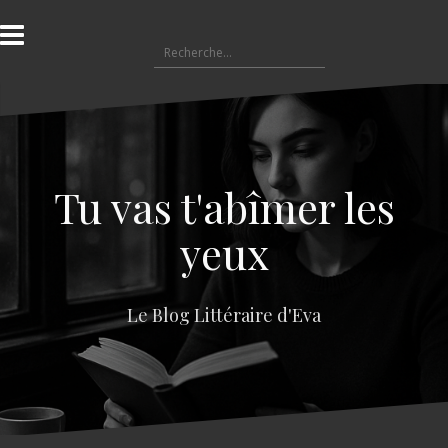
A
l
R
l
e
e
c
r
h
a
e
u
r
c
c
o
Tu vas t'abîmer les
h
n
e
t
yeux
r
e
n
:
u
Le Blog Littéraire d'Eva