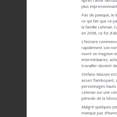
Après l’avoir décou
plus impressionnant,
Pas de panique, le l
ce qui fait que ce p
la famille Lehman. 
en 2008, ce fut d’a
L’histoire commenc
rapidement son nom 
ouvrir un magasin e
intermédiaires, ach
travailler devient d
Stefano Massini est 
assez flamboyant, qu
personnages hauts e
Lehman sur une cent
période de la Sécess
Malgré quelques pet
manque pas d’humou