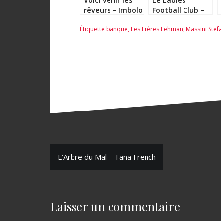
Voici venir les
Le Ladies
rêveurs – Imbolo
Football Club –
Mbue
Stefano Massini
Étiquette
banque
,
Les Frères Lehman
,
Massini Stef
N
L’Arbre du Mal – Tana French
a
v
Laisser un commentaire
i