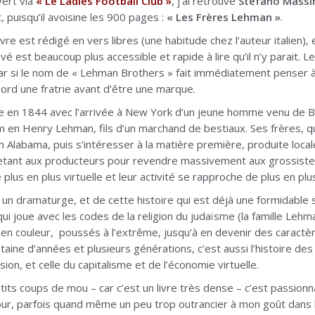
vert via
« Le Ladies Football Club »
, j’ai retrouvé
Stefano Massi
 puisqu’il avoisine les 900 pages :
« Les Frères Lehman »
.
ivre est rédigé en vers libres (une habitude chez l’auteur italien),
avé est beaucoup plus accessible et rapide à lire qu’il n’y parait. 
Car si le nom de « Lehman Brothers » fait immédiatement penser à 
bord une fratrie avant d’être une marque.
e en 1844 avec l’arrivée à New York d’un jeune homme venu de 
en Henry Lehman, fils d’un marchand de bestiaux. Ses frères, qui 
n Alabama, puis s’intéresser à la matière première, produite loca
etant aux producteurs pour revendre massivement aux grossistes
e plus en plus virtuelle et leur activité se rapproche de plus en 
un dramaturge, et de cette histoire qui est déjà une formidable sag
i joue avec les codes de la religion du judaïsme (la famille Lehma
n couleur, poussés à l’extrême, jusqu’à en devenir des caractères.
aine d’années et plusieurs générations, c’est aussi l’histoire de
ion, et celle du capitalisme et de l’économie virtuelle.
its coups de mou – car c’est un livre très dense – c’est passionna
r, parfois quand même un peu trop outrancier à mon goût dans l