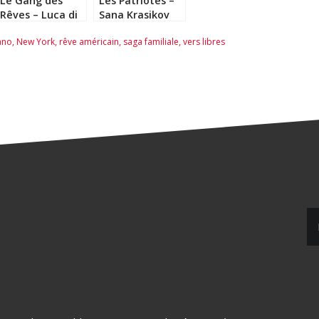
Le Gang des
Les Patriotes –
Rêves – Luca di
Sana Krasikov
Fulvio
ano
,
New York
,
rêve américain
,
saga familiale
,
vers libres