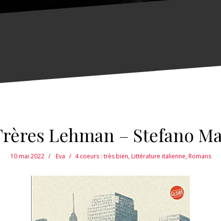
Frères Lehman – Stefano Ma
10 mai 2022
Eva
4 coeurs : très bien
,
Littérature italienne
,
Romans