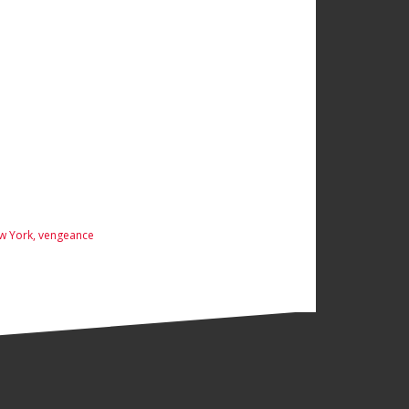
w York
,
vengeance