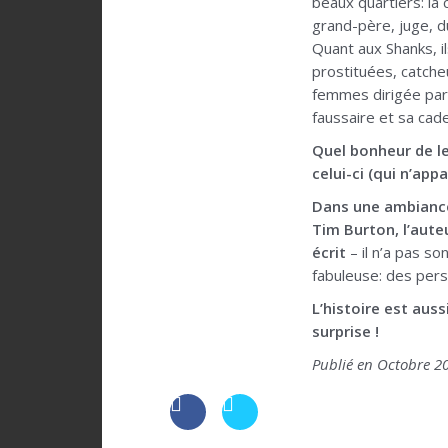
beaux quartiers: la 
grand-père, juge, d
Quant aux Shanks, il
prostituées, catcheu
femmes dirigée par
faussaire et sa cad
Quel bonheur de le
celui-ci (qui n’app
Dans une ambiance
Tim Burton, l’aut
écrit
– il n’a pas so
fabuleuse: des pers
L’histoire est aus
surprise !
Publié en Octobre 2