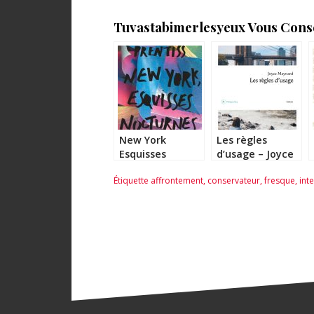
Tuvastabimerlesyeux Vous Consei
New York
Les règles
Esquisses
d’usage – Joyce
Nocturnes –
Maynard
Étiquette
affrontement
,
conservateur
,
fresque
,
int
Molly Prentiss