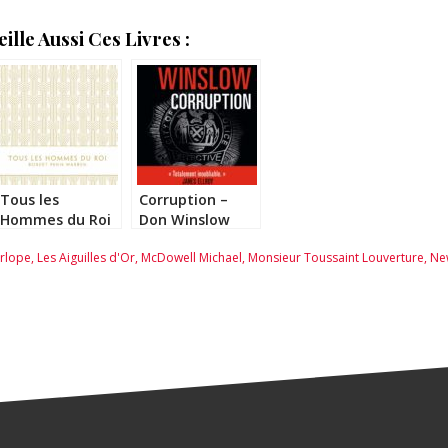
lle Aussi Ces Livres :
Tous les
Corruption –
Hommes du Roi
Don Winslow
– Robert Penn
erlope
,
Les Aiguilles d'Or
,
McDowell Michael
,
Monsieur Toussaint Louverture
,
Ne
Warren