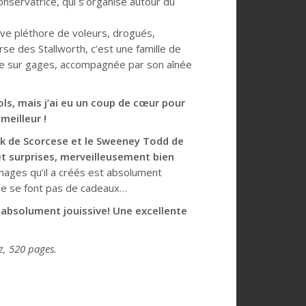
conservatrice, qui s’organise autour du
ouve pléthore de voleurs, drogués,
rse des Stallworth, c’est une famille de
se sur gages, accompagnée par son aînée
ols, mais j’ai eu un coup de cœur pour
meilleur !
k de Scorcese et le Sweeney Todd de
t surprises, merveilleusement bien
onnages qu’il a créés est absolument
 ne se font pas de cadeaux…
t absolument jouissive! Une excellente
z, 520 pages.