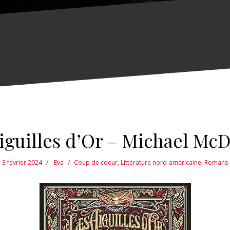
iguilles d’Or – Michael Mc
3 février 2024
Eva
Coup de coeur
,
Littérature nord-américaine
,
Romans