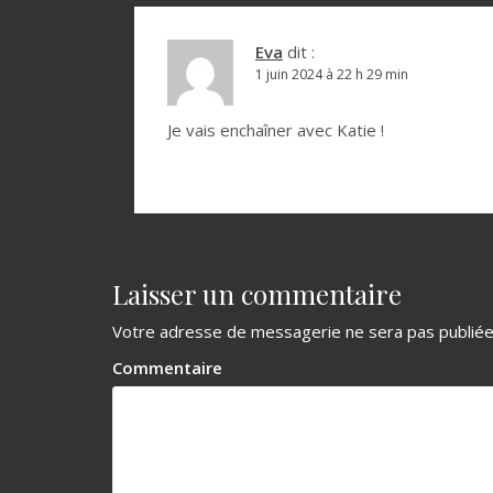
l
Eva
dit :
’
1 juin 2024 à 22 h 29 min
a
r
Je vais enchaîner avec Katie !
t
i
c
l
Laisser un commentaire
e
Votre adresse de messagerie ne sera pas publiée
Commentaire