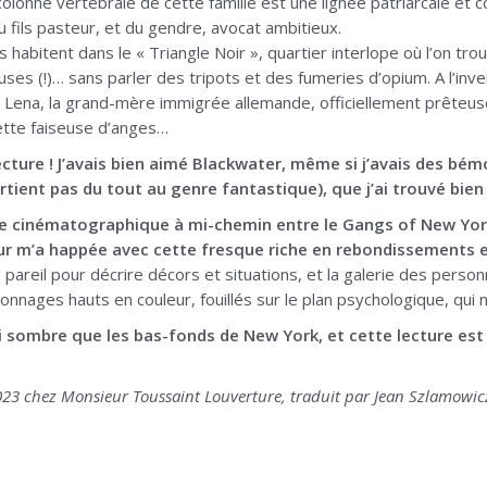
colonne vertébrale de cette famille est une lignée patriarcale et 
u fils pasteur, et du gendre, avocat ambitieux.
s habitent dans le « Triangle Noir », quartier interlope où l’on tr
ses (!)… sans parler des tripots et des fumeries d’opium. A l’inve
 Lena, la grand-mère immigrée allemande, officiellement prêteu
ette faiseuse d’anges…
cture ! J’avais bien aimé Blackwater, même si j’avais des bém
artient pas du tout au genre fantastique), que j’ai trouvé bien 
 cinématographique à mi-chemin entre le Gangs of New Yor
eur m’a happée avec cette fresque riche en rebondissements e
n pareil pour décrire décors et situations, et la galerie des pers
onnages hauts en couleur, fouillés sur le plan psychologique, qui
si sombre que les bas-fonds de New York, et cette lecture es
023 chez Monsieur Toussaint Louverture, traduit par Jean Szlamowic