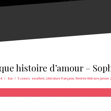
que histoire d’amour – Sop
24
Eva
5 coeurs : excellent
,
Littérature française
,
Rentrée littéraire Janvier