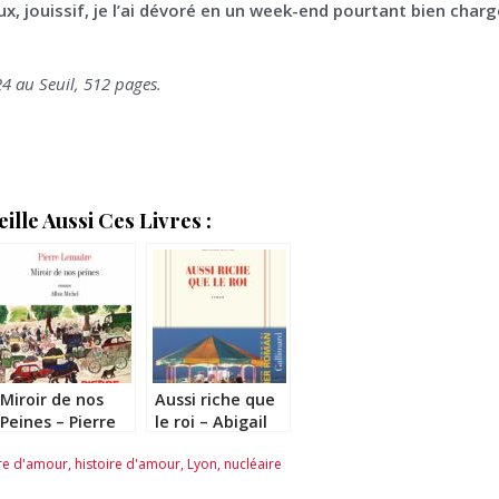
eux, jouissif, je l’ai dévoré en un week-end pourtant bien char
24 au Seuil, 512 pages.
lle Aussi Ces Livres :
Miroir de nos
Aussi riche que
Peines – Pierre
le roi – Abigail
Lemaître
Assor
ire d'amour
,
histoire d'amour
,
Lyon
,
nucléaire