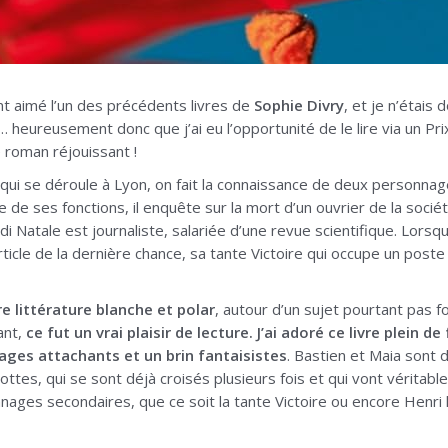
t aimé l’un des précédents livres de
Sophie Divry
, et je n’étais
… heureusement donc que j’ai eu l’opportunité de le lire via un Pr
 roman réjouissant !
 qui se déroule à Lyon, on fait la connaissance de deux personnag
re de ses fonctions, il enquête sur la mort d’un ouvrier de la soci
 Natale est journaliste, salariée d’une revue scientifique. Lorsqu’
l’article de la dernière chance, sa tante Victoire qui occupe un p
tre littérature blanche et polar
, autour d’un sujet pourtant pas 
tant,
ce fut un vrai plaisir de lecture. J’ai adoré ce livre plein 
ges attachants et un brin fantaisistes
. Bastien et Maia sont d
ottes, qui se sont déjà croisés plusieurs fois et qui vont vérita
nages secondaires, que ce soit la tante Victoire ou encore Henri l