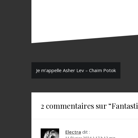
N
Je m’appelle Asher Lev – Chaïm Potok
a
v
i
2 commentaires sur “
Fantast
g
a
t
Electra
dit :