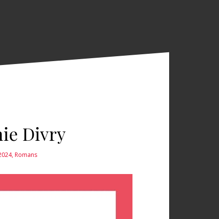
hie Divry
 2024
,
Romans