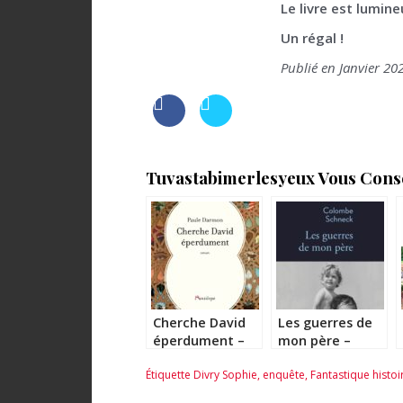
Le livre est lumin
Un régal !
Publié en Janvier 20
Tuvastabimerlesyeux Vous Consei
Cherche David
Les guerres de
éperdument –
mon père –
Paule Darmon
Colombe
Étiquette
Divry Sophie
,
enquête
,
Fantastique histo
Schneck