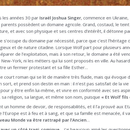
s les années 30 par
Israël Joshua Singer
, commence en Ukraine, 
parents possèdent un domaine agricole. Grand, costaud, le teint hâ
ulture, et avec son physique et ses centres d’intérêt, il détonne p
re s’occupe du domaine par nécessité, parce que c’est l’héritage d
eligieux et de nature citadine. Lorsque Wolf part pour plusieurs anné
éparer de l’exploitation, mais à son retour, le domaine a été ven
New-York, ni les métiers qui lui sont proposés en ville. Au hasard 
tre un fermier protestant et sa fille Esther…
ce court roman qui se lit de manière très fluide, mais qui évoqu
sort, et prend son destin en main : il n’est pas satisfait de la v
pour y être enfin lui-même, et vivre en conformité avec ses aspirat
s, sa religion, sa langue, et même son nom, puisque
« Et Wolf fils
t un homme de devoir, de responsabilités, et il l’a prouvé aux Et
e l’Europe est à feu et à sang, et que sa famille est menacée, il va
uveau Monde va être rattrapé par l’Ancien
…
e, avec un côté tragi-comique
… j’ai beaucoup aimé les questionnem