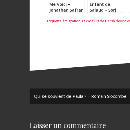
Me Voici –
Enfant de
Jonathan Safran
Salaud – Sorj
Foer
Chalandon
Étiquette
émigration
,
Et Wolf fils de Hersh devint Wi
N
Qui se souvient de Paula ? – Romain Slocombe
a
v
Laisser un commentaire
i