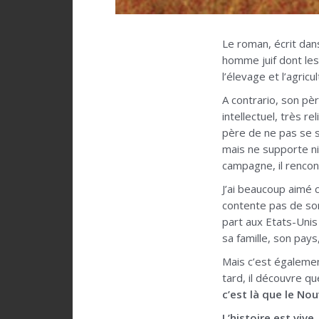
Le roman, écrit dan
homme juif dont les 
l’élevage et l’agric
A contrario, son pè
intellectuel, très r
père de ne pas se s
mais ne supporte ni 
campagne, il rencon
J’ai beaucoup aimé 
contente pas de son 
part aux Etats-Unis 
sa famille, son pay
Mais c’est égalemen
tard, il découvre qu
c’est là que le No
L’histoire est viv