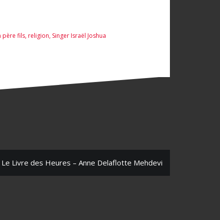
 père fils
,
religion
,
Singer Israël Joshua
Le Livre des Heures – Anne Delaflotte Mehdevi