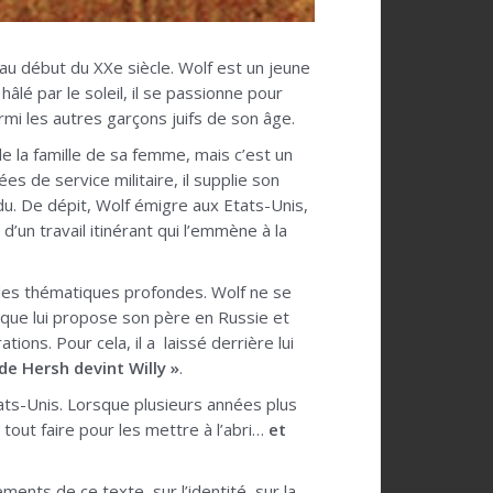
au début du XXe siècle. Wolf est un jeune
lé par le soleil, il se passionne pour
armi les autres garçons juifs de son âge.
e la famille de sa femme, mais c’est un
es de service militaire, il supplie son
du. De dépit, Wolf émigre aux Etats-Unis,
d’un travail itinérant qui l’emmène à la
e des thématiques profondes. Wolf ne se
ie que lui propose son père en Russie et
ions. Pour cela, il a laissé derrière lui
 de Hersh devint Willy »
.
ats-Unis. Lorsque plusieurs années plus
 tout faire pour les mettre à l’abri…
et
ents de ce texte, sur l’identité, sur la