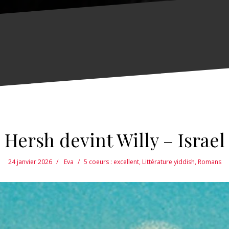
e Hersh devint Willy – Israe
24 janvier 2026
Eva
5 coeurs : excellent
,
Littérature yiddish
,
Romans