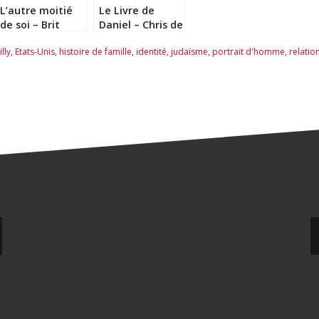
L’autre moitié
Le Livre de
de soi – Brit
Daniel – Chris de
Bennett
Stoop
lly
,
Etats-Unis
,
histoire de famille
,
identité
,
judaïsme
,
portrait d'homme
,
relation