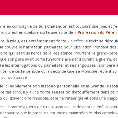
aire en compagnie de
Sorj Chalandon
est toujours une joie, et j’
 »
, qui est en quelque sorte une suite de
« Profession du Père »
re, à Izieu, est extrêmement forte
. En effet, l
e récit se dérou
ue couvre le narrateur
, journaliste pour Libération. Pendant des 
 croire qu’il était un héros de la Résistance. Pourtant, le grand-pè
 que son père avait porté l’uniforme allemand durant la guerre, et q
le les interrogations du journaliste, et ses angoisses : son père 
profiter de cette période où la Seconde Guerre Mondiale revient su
 sur son passé.
e ici habilement son histoire personnelle et la Grande Histoi
lle fait écho. Il y a une
forte sensation d’étouffement
dans ce li
s qui doivent dire l’indicible, et le narrateur qui vit sous une ch
re, l’homme aguerri de trente-cinq ans, redevient un enfant ape
découvrira que le parcours est moins manichéen et plus complexe qu