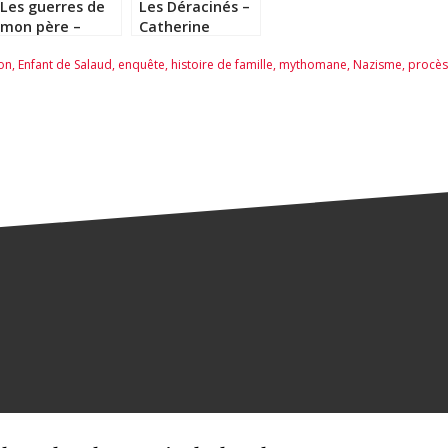
Les guerres de
Les Déracinés –
mon père –
Catherine
Colombe
Bardon
on
,
Enfant de Salaud
,
enquête
,
histoire de famille
,
mythomane
,
Nazisme
,
procès
Schneck