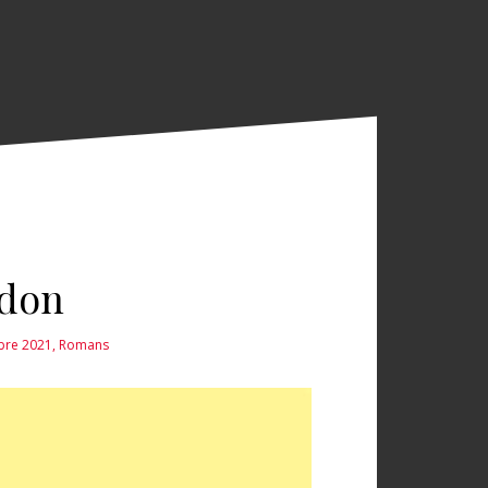
ndon
mbre 2021
,
Romans