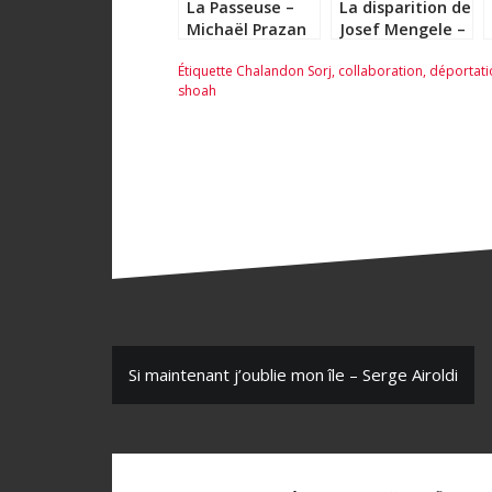
La Passeuse –
La disparition de
Michaël Prazan
Josef Mengele –
Olivier Guez
Étiquette
Chalandon Sorj
,
collaboration
,
déportati
shoah
N
Si maintenant j’oublie mon île – Serge Airoldi
a
v