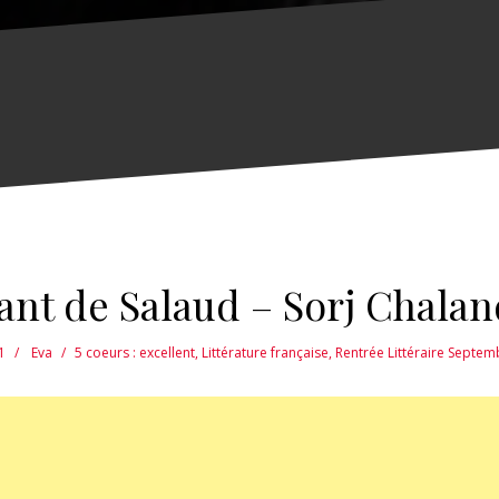
ant de Salaud – Sorj Chala
1
Eva
5 coeurs : excellent
,
Littérature française
,
Rentrée Littéraire Septe