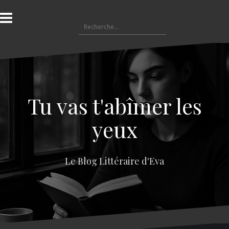
A
l
R
l
e
e
c
r
h
a
e
u
r
c
c
o
Tu vas t'abîmer les
h
n
e
t
yeux
r
e
n
:
u
Le Blog Littéraire d'Eva