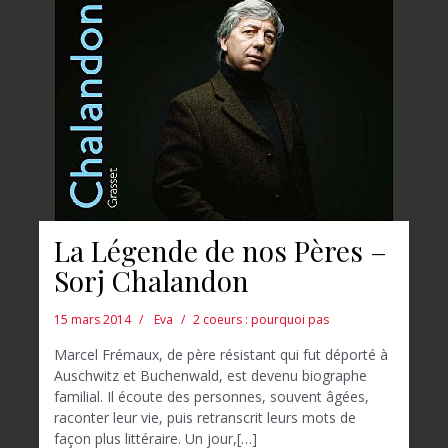
La Légende de nos Pères –
Sorj Chalandon
15 mars 2014
Eva
2 coeurs : pourquoi pas
Marcel Frémaux, de père résistant qui fut déporté à
Auschwitz et Buchenwald, est devenu biographe
familial. Il écoute des personnes, souvent âgées,
raconter leur vie, puis retranscrit leurs mots de
façon plus littéraire. Un jour,[…]