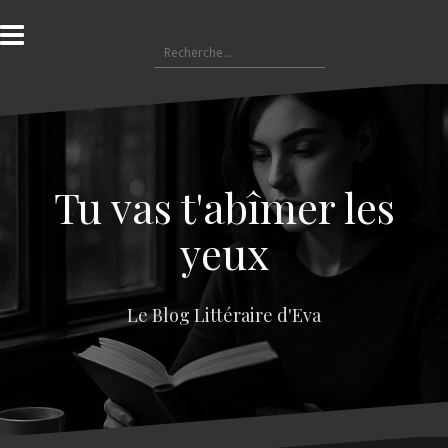
A
l
R
l
e
e
c
r
h
a
e
u
r
c
c
o
Tu vas t'abîmer les
h
n
e
t
yeux
r
e
n
:
u
Le Blog Littéraire d'Eva