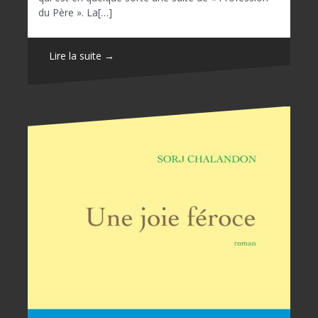
du Père ». La[…]
Lire la suite →