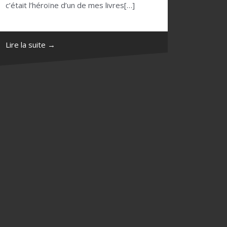
c’était l’héroïne d’un de mes livres[…]
Lire la suite →