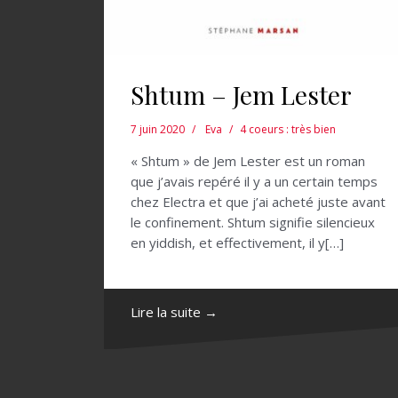
Shtum – Jem Lester
7 juin 2020
Eva
4 coeurs : très bien
« Shtum » de Jem Lester est un roman
que j’avais repéré il y a un certain temps
chez Electra et que j’ai acheté juste avant
le confinement. Shtum signifie silencieux
en yiddish, et effectivement, il y[…]
Lire la suite →