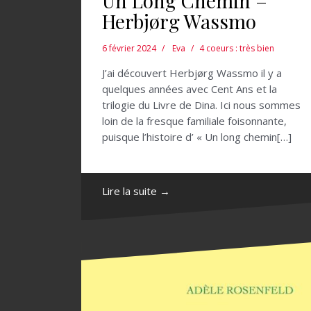
Un Long Chemin –
Herbjørg Wassmo
6 février 2024
Eva
4 coeurs : très bien
J’ai découvert Herbjørg Wassmo il y a
quelques années avec Cent Ans et la
trilogie du Livre de Dina. Ici nous sommes
loin de la fresque familiale foisonnante,
puisque l’histoire d’ « Un long chemin[…]
Lire la suite →