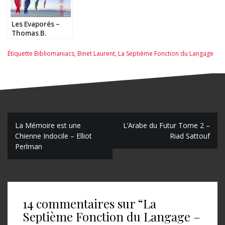
Les Evaporés –
Thomas B.
Reverdy
Étiquette
Bibliomaniacs
,
Binet Laurent
,
La Septième Fonction du Langage
N
La Mémoire est une
L’Arabe du Futur Tome 2 –
Chienne Indocile – Elliot
Riad Sattouf
a
Perlman
v
i
g
14 commentaires sur “
La
a
Septième Fonction du Langage –