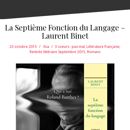
La Septième Fonction du Langage –
Laurent Binet
23 octobre 2015
Eva
3 coeurs : pas mal
,
Littérature française
,
Rentrée littéraire Septembre 2015
,
Romans