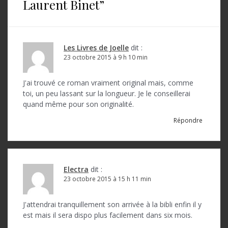
t
Laurent Binet
”
i
o
Les Livres de Joelle
dit :
n
23 octobre 2015 à 9 h 10 min
d
J'ai trouvé ce roman vraiment original mais, comme
e
toi, un peu lassant sur la longueur. Je le conseillerai
l
quand même pour son originalité.
’
Répondre
a
r
t
Electra
dit :
23 octobre 2015 à 15 h 11 min
i
c
J'attendrai tranquillement son arrivée à la bibli enfin il y
est mais il sera dispo plus facilement dans six mois.
l