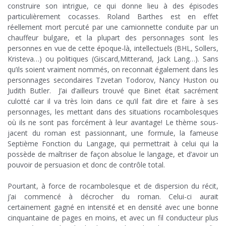
construire son intrigue, ce qui donne lieu à des épisodes
particulièrement cocasses. Roland Barthes est en effet
réellement mort percuté par une camionnette conduite par un
chauffeur bulgare, et la plupart des personnages sont les
personnes en vue de cette époque-là, intellectuels (BHL, Sollers,
Kristeva…) ou politiques (Giscard,Mitterand, Jack Lang…). Sans
qu’ils soient vraiment nommés, on reconnait également dans les
personnages secondaires Tzvetan Todorov, Nancy Huston ou
Judith Butler. J’ai d’ailleurs trouvé que Binet était sacrément
culotté car il va très loin dans ce qu’il fait dire et faire à ses
personnages, les mettant dans des situations rocambolesques
où ils ne sont pas forcément à leur avantage! Le thème sous-
jacent du roman est passionnant, une formule, la fameuse
Septième Fonction du Langage, qui permettrait à celui qui la
possède de maîtriser de façon absolue le langage, et d’avoir un
pouvoir de persuasion et donc de contrôle total.
/
Pourtant, à force de rocambolesque et de dispersion du récit,
j’ai commencé à décrocher du roman. Celui-ci aurait
certainement gagné en intensité et en densité avec une bonne
cinquantaine de pages en moins, et avec un fil conducteur plus