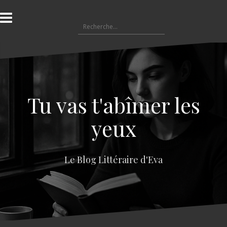
A
l
R
l
e
e
c
r
h
a
e
u
r
c
c
o
Tu vas t'abîmer les
h
n
e
t
yeux
r
e
n
:
u
Le Blog Littéraire d'Eva