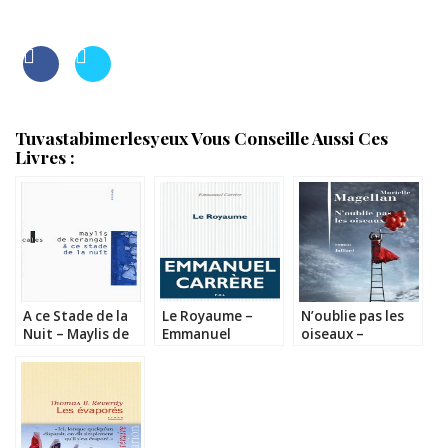
Tuvastabimerlesyeux Vous Conseille Aussi Ces
Livres :
A ce Stade de la
Le Royaume –
N’oublie pas les
Nuit – Maylis de
Emmanuel
oiseaux –
Kerangal
Carrère
Murielle Magellan