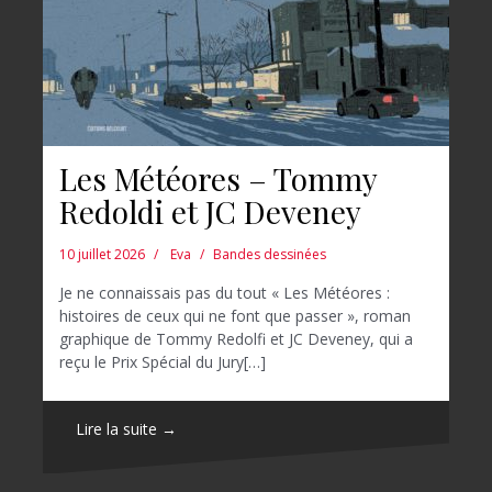
Les Météores – Tommy
Redoldi et JC Deveney
10 juillet 2026
Eva
Bandes dessinées
Je ne connaissais pas du tout « Les Météores :
histoires de ceux qui ne font que passer », roman
graphique de Tommy Redolfi et JC Deveney, qui a
reçu le Prix Spécial du Jury[…]
Lire la suite →