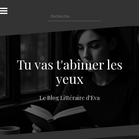
A
l
R
l
e
e
c
r
h
a
e
u
r
c
c
o
Tu vas t'abîmer les
h
n
e
t
yeux
r
e
n
:
u
Le Blog Littéraire d'Eva