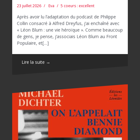
23 juillet 2026
Eva
5 coeurs : excellent
Après avoir lu l’adaptation du podcast de Philippe
Collin consacré à Alfred Dreyfus, j’ai enchaîné avec
« Léon Blum : une vie héroïque ». Comme beaucoup
de gens, je pense, j’associais Léon Blum au Front
Populaire, et[…]
Lire la suite →