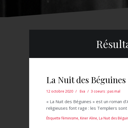
Résult
La Nuit des Béguines 
12 octobre 2020
Eva
3 coeurs : pas mal
« La Nuit des Béguines » est un roman d’Al
religieuses font rage : les Templiers so
Étiquette
féminisme
,
Kiner Aline
,
La Nuit des Bégui