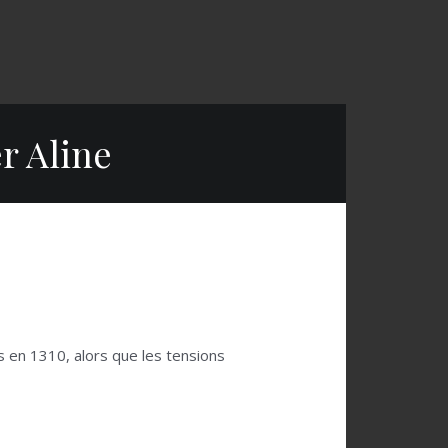
r Aline
is en 1310, alors que les tensions