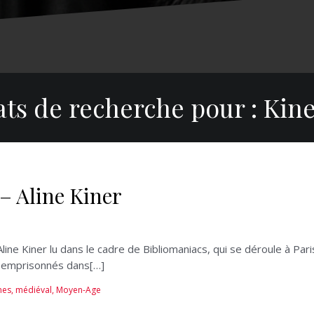
ats de recherche pour :
Kine
– Aline Kiner
ine Kiner lu dans le cadre de Bibliomaniacs, qui se déroule à Par
nt emprisonnés dans[…]
nes
,
médiéval
,
Moyen-Age