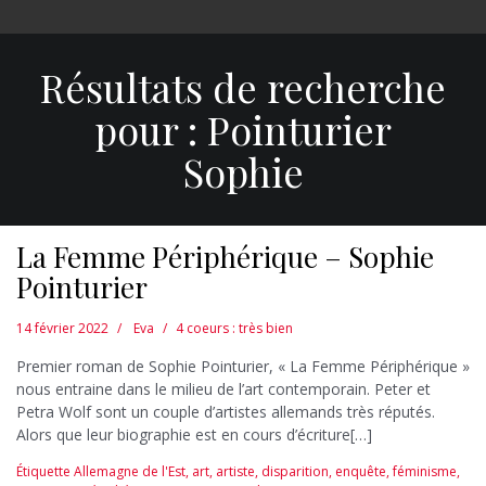
Résultats de recherche
pour :
Pointurier
Sophie
La Femme Périphérique – Sophie
Pointurier
14 février 2022
Eva
4 coeurs : très bien
Premier roman de Sophie Pointurier, « La Femme Périphérique »
nous entraine dans le milieu de l’art contemporain. Peter et
Petra Wolf sont un couple d’artistes allemands très réputés.
Alors que leur biographie est en cours d’écriture[…]
Étiquette
Allemagne de l'Est
,
art
,
artiste
,
disparition
,
enquête
,
féminisme
,