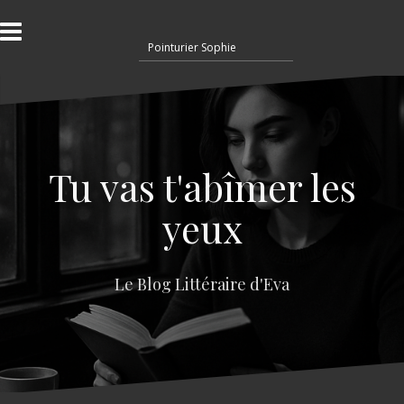
A
l
R
l
e
e
c
r
h
a
e
u
r
c
c
o
Tu vas t'abîmer les
h
n
e
t
yeux
r
e
n
:
u
Le Blog Littéraire d'Eva