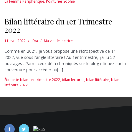
La Femme Périphérique
,
Pointurier Sophie
Bilan littéraire du 1er Trimestre
2022
11 avril 2022
Eva
Ma vie de lectrice
Comme en 2021, je vous propose une rétrospective de T1
2022, vue sous l’angle littéraire ! Au 1er trimestre, j’ai lu 52
ouvrages : Parmi ceux déjà chroniqués sur le blog (cliquez sur la
couverture pour accéder au[…]
Étiquette
bilan 1er trimestre 2022
,
bilan lectures
,
bilan littéraire
,
bilan
littéraire 2022