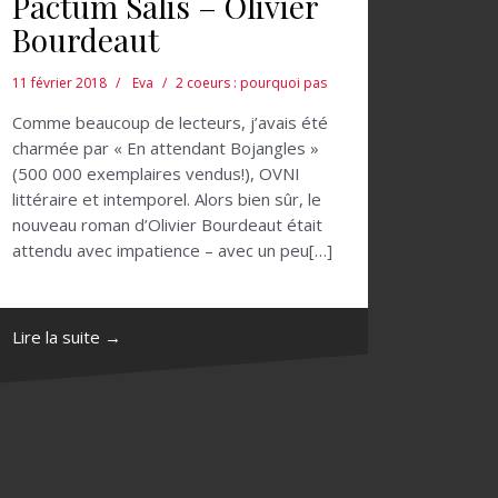
Pactum Salis – Olivier
Bourdeaut
11 février 2018
Eva
2 coeurs : pourquoi pas
Comme beaucoup de lecteurs, j’avais été
charmée par « En attendant Bojangles »
(500 000 exemplaires vendus!), OVNI
littéraire et intemporel. Alors bien sûr, le
nouveau roman d’Olivier Bourdeaut était
attendu avec impatience – avec un peu[…]
Lire la suite →