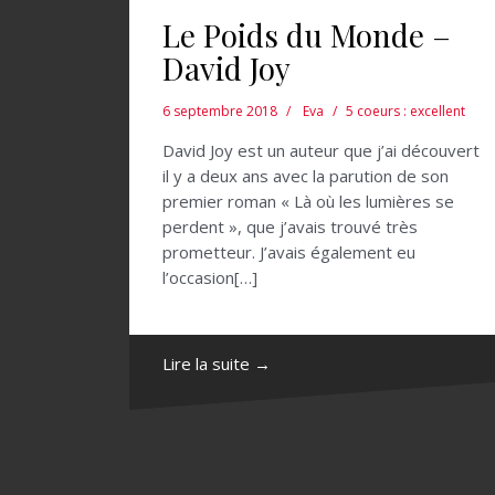
Le Poids du Monde –
David Joy
6 septembre 2018
Eva
5 coeurs : excellent
David Joy est un auteur que j’ai découvert
il y a deux ans avec la parution de son
premier roman « Là où les lumières se
perdent », que j’avais trouvé très
prometteur. J’avais également eu
l’occasion[…]
Lire la suite →