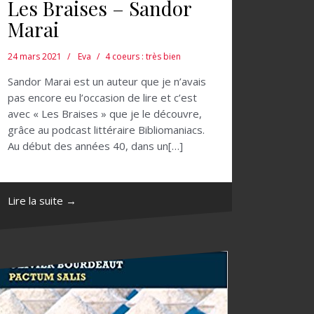
Les Braises – Sandor
Marai
24 mars 2021
Eva
4 coeurs : très bien
Sandor Marai est un auteur que je n’avais
pas encore eu l’occasion de lire et c’est
avec « Les Braises » que je le découvre,
grâce au podcast littéraire Bibliomaniacs.
Au début des années 40, dans un[…]
Lire la suite →