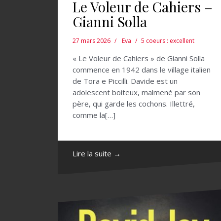
Le Voleur de Cahiers –
Gianni Solla
27 mars 2026
Eva
5 coeurs : excellent
« Le Voleur de Cahiers » de Gianni Solla
commence en 1942 dans le village italien
de Tora e Piccilli. Davide est un
adolescent boiteux, malmené par son
père, qui garde les cochons. Illettré,
comme la[…]
Lire la suite →