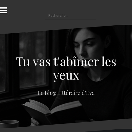
A
l
R
l
e
e
c
r
h
a
e
u
r
c
c
o
Tu vas t'abîmer les
h
n
e
t
yeux
r
e
n
:
u
Le Blog Littéraire d'Eva